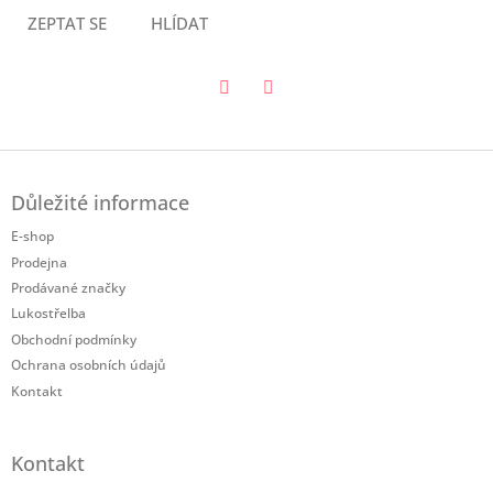
ZEPTAT SE
HLÍDAT
Twitter
Facebook
Z
á
Důležité informace
p
a
E-shop
t
Prodejna
í
Prodávané značky
Lukostřelba
Obchodní podmínky
Ochrana osobních údajů
Kontakt
Kontakt