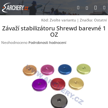
Přejít
Nák
Hledat
Přihlášen
na
obsah
koší
Kód:
Zvolte variantu
|
Značka:
Ostatní
Závaží stabilizátoru Shrewd barevné 1
OZ
Průměrné
Neohodnoceno
Podrobnosti hodnocení
hodnocení
produktu
je
0,0
z
5
hvězdiček.