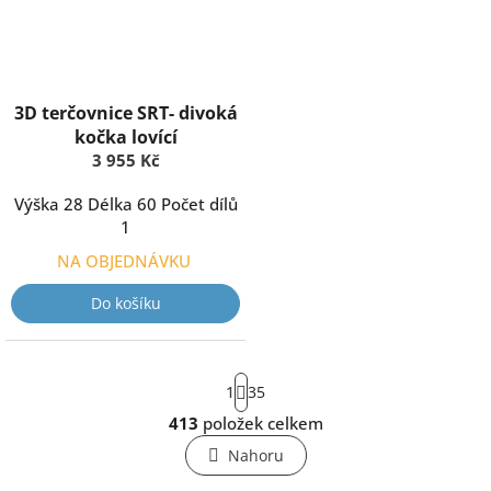
3D terčovnice SRT- divoká
kočka lovící
3 955 Kč
Výška 28 Délka 60 Počet dílů
1
NA OBJEDNÁVKU
Do košíku
S
1
35
t
r
413
položek celkem
O
á
v
n
Nahoru
l
k