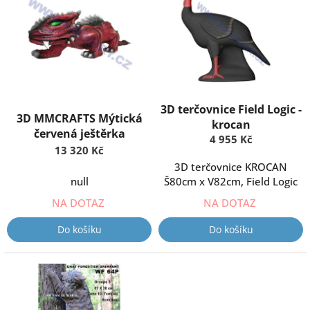
o
p
d
i
u
s
k
p
t
r
ů
o
d
3D terčovnice Field Logic -
u
3D MMCRAFTS Mýtická
krocan
k
červená ještěrka
4 955 Kč
t
13 320 Kč
ů
3D terčovnice KROCAN
null
Š80cm x V82cm, Field Logic
NA DOTAZ
NA DOTAZ
Do košíku
Do košíku