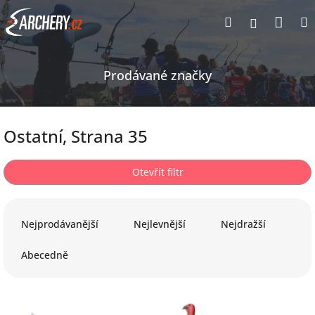
Přejít
Nák
Hledat
Přihlášen
na
obsah
koší
Prodávané značky
Ostatní
, Strana 35
Otevřít filtr
Ř
a
Nejprodávanější
Nejlevnější
Nejdražší
z
e
Abecedně
n
í
p
V
r
ý