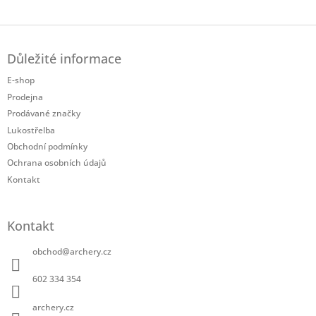
o
á
v
d
á
a
Z
n
c
á
í
í
Důležité informace
p
p
a
E-shop
r
t
v
Prodejna
í
k
Prodávané značky
y
Lukostřelba
v
Obchodní podmínky
ý
p
Ochrana osobních údajů
i
Kontakt
s
u
Kontakt
obchod
@
archery.cz
602 334 354
archery.cz