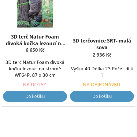
3D terč Natur Foam
3D terčovnice SRT- malá
divoká kočka lezoucí na
sova
stromě WF64P
6 650 Kč
2 936 Kč
3D terč Natur Foam divoká
kočka lezoucí na stromě
Výška 40 Délka 23 Počet dílů
WF64P, 87 x 30 cm
1
NA DOTAZ
NA OBJEDNÁVKU
Do košíku
Do košíku