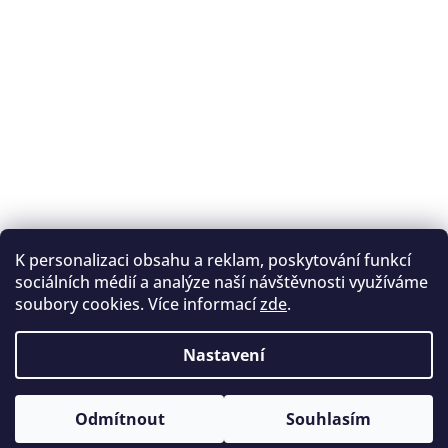
K personalizaci obsahu a reklam, poskytování funkcí
Sledovat na Instagramu
sociálních médií a analýze naší návštěvnosti využíváme
soubory cookies. Více informací
zde
.
Registrace na lukostřelbu
I. Královský lukostřelecký klub
Nastavení
Český lukostřelecký svaz
Copyright 2026
Archery.cz
. Všechna práva vyhrazena.
Vytvořil Shoptet
Odmítnout
Souhlasím
Upravit nastavení cookies