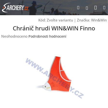
Přejít
Nák
Hledat
Přihlášen
na
obsah
koší
Kód:
Zvolte variantu
|
Značka:
Win&Win
Chránič hrudi WIN&WIN Finno
Průměrné
Neohodnoceno
Podrobnosti hodnocení
hodnocení
produktu
je
0,0
z
5
hvězdiček.