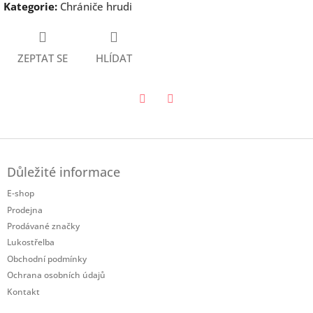
Kategorie
:
Chrániče hrudi
ZEPTAT SE
HLÍDAT
Twitter
Facebook
Z
á
Důležité informace
p
a
E-shop
t
Prodejna
í
Prodávané značky
Lukostřelba
Obchodní podmínky
Ochrana osobních údajů
Kontakt