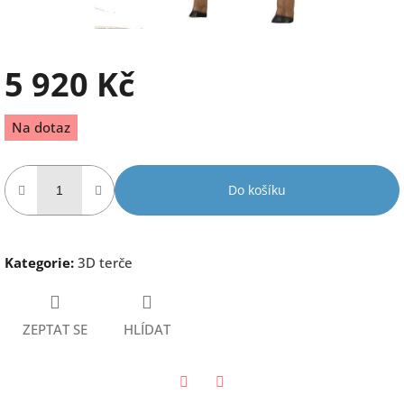
5 920 Kč
Měrná
Na dotaz
cena:
Do košíku
Kategorie
:
3D terče
ZEPTAT SE
HLÍDAT