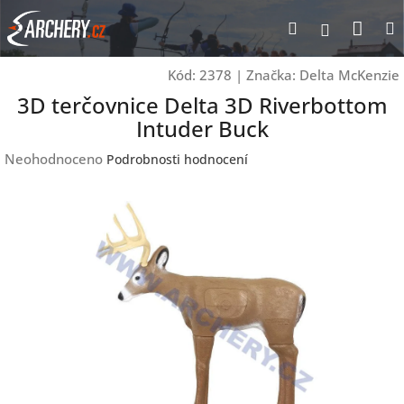
Přejít
Nák
Hledat
Přihlášen
na
obsah
koší
Kód:
2378
|
Značka:
Delta McKenzie
3D terčovnice Delta 3D Riverbottom
Intuder Buck
Průměrné
Neohodnoceno
Podrobnosti hodnocení
hodnocení
produktu
je
0,0
z
5
hvězdiček.