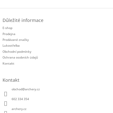
Twitter
Facebook
Z
á
Důležité informace
p
a
E-shop
t
Prodejna
í
Prodávané značky
Lukostřelba
Obchodní podmínky
Ochrana osobních údajů
Kontakt
Kontakt
obchod
@
archery.cz
602 334 354
archery.cz