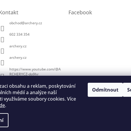
Kontakt
Facebook
obchod
@
archery.cz
602 334 354
archery.cz
archery.cz
https://www.youtube.com/@A
RCHERYCZ-do9hr
zaci obsahu a reklam, poskytování
Odmítnout
S
álních médií a analýze naší
i využíváme soubory cookies. Více
de
.
trace na lukostřelbu
I. Královský lukostřelecký klub
Český lukostřelecký
ní
a vyhrazena.
Upravit nastavení cookies