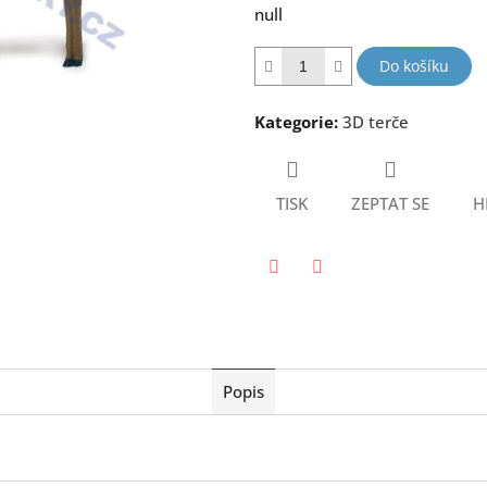
null
5
hvězdiček.
Do košíku
Kategorie
:
3D terče
TISK
ZEPTAT SE
H
Twitter
Facebook
Popis