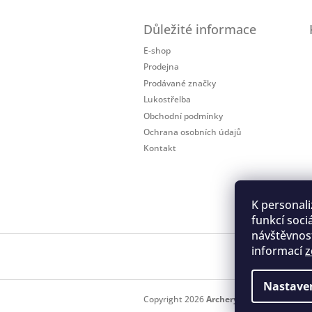
Z
á
Důležité informace
p
a
E-shop
t
Prodejna
í
Prodávané značky
Lukostřelba
Obchodní podmínky
Ochrana osobních údajů
Kontakt
K personali
funkcí soci
návštěvnost
informací
z
Regis
Nastave
Copyright 2026
Archery.cz
. Všechna práv