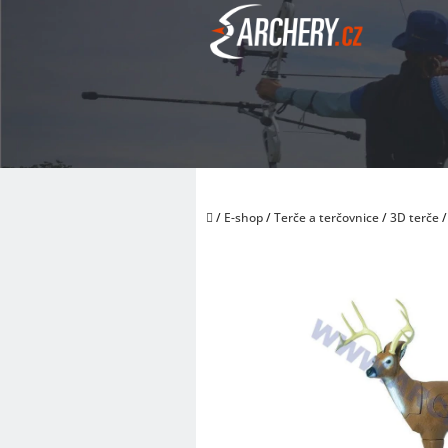
Přejít
na
obsah
Domů
/
E-shop
/
Terče a terčovnice
/
3D terče
/