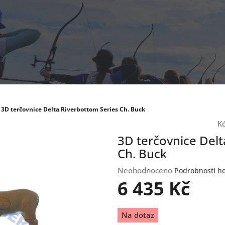
3D terčovnice Delta Riverbottom Series Ch. Buck
K
3D terčovnice Delt
Ch. Buck
Průměrné
Neohodnoceno
Podrobnosti h
hodnocení
6 435 Kč
produktu
je
Měrná
0,0
Na dotaz
cena:
z