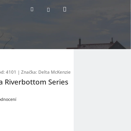
Nákupní
Hledat
Přihlášení
košík
ód:
4101
|
Značka:
Delta McKenzie
a Riverbottom Series
odnocení