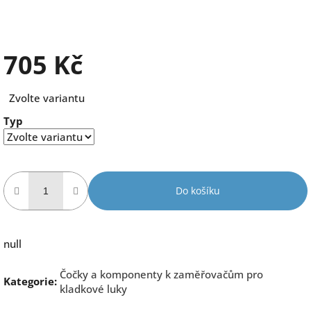
705 Kč
Měrná
Zvolte variantu
cena:
Typ
Do košíku
null
Čočky a komponenty k zaměřovačům pro
Kategorie
:
kladkové luky