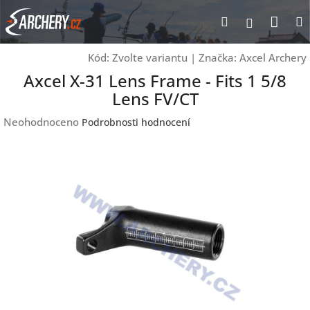
Přejít
Nák
Hledat
Přihlášen
na
obsah
koší
Kód:
Zvolte variantu
|
Značka:
Axcel Archery
Axcel X-31 Lens Frame - Fits 1 5/8
Lens FV/CT
Průměrné
Neohodnoceno
Podrobnosti hodnocení
hodnocení
produktu
je
0,0
z
5
hvězdiček.