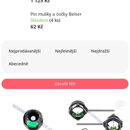
1 125 Kč
Pin mušky a čočky Beiter
Skladem
(4 ks)
62 Kč
Ř
a
Nejprodávanější
Nejlevnější
Nejdražší
z
e
Abecedně
n
í
p
Otevřít filtr
r
o
V
d
ý
u
p
k
i
t
s
ů
p