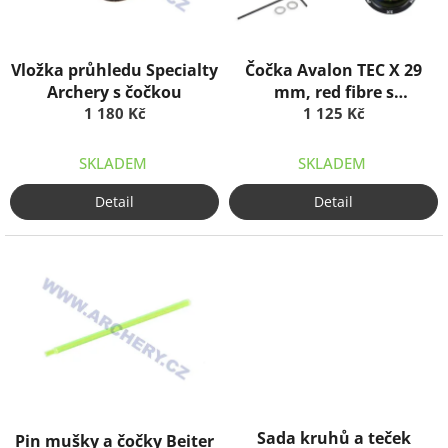
r
o
d
Vložka průhledu Specialty
Čočka Avalon TEC X 29
u
Archery s čočkou
mm, red fibre s
k
1 180 Kč
housingem
1 125 Kč
t
ů
SKLADEM
SKLADEM
Detail
Detail
Sada kruhů a teček
Pin mušky a čočky Beiter