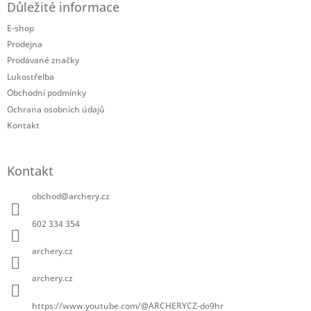
Důležité informace
p
a
E-shop
t
Prodejna
í
Prodávané značky
Lukostřelba
Obchodní podmínky
Ochrana osobních údajů
Kontakt
Kontakt
obchod
@
archery.cz
602 334 354
archery.cz
archery.cz
https://www.youtube.com/@ARCHERYCZ-do9hr