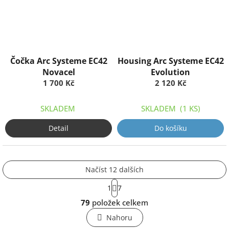
Čočka Arc Systeme EC42
Housing Arc Systeme EC42
Novacel
Evolution
1 700 Kč
2 120 Kč
SKLADEM
SKLADEM
(1 KS)
Detail
Do košíku
Načíst 12 dalších
S
1
7
t
O
r
79
položek celkem
v
á
l
n
Nahoru
k
á