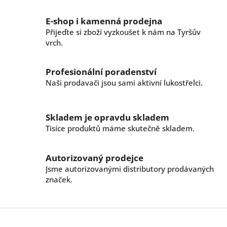
o
d
v
a
E-shop i kamenná prodejna
á
c
n
Přijeďte si zboží vyzkoušet k nám na Tyršův
í
í
vrch.
p
r
v
Profesionální poradenství
k
Naši prodavači jsou sami aktivní lukostřelci.
y
v
ý
p
Skladem je opravdu skladem
i
Tisíce produktů máme skutečně skladem.
s
u
Autorizovaný prodejce
Jsme autorizovanými distributory prodávaných
značek.
Z
á