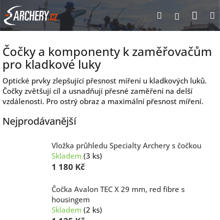
Přejít
Nák
Hledat
Přihlášen
na
obsah
koší
Čočky a komponenty k zaměřovačům
pro kladkové luky
Optické prvky zlepšující přesnost míření u kladkových luků.
Čočky zvětšují cíl a usnadňují přesné zaměření na delší
vzdálenosti. Pro ostrý obraz a maximální přesnost míření.
Nejprodávanější
Vložka průhledu Specialty Archery s čočkou
Skladem
(3 ks)
1 180 Kč
Čočka Avalon TEC X 29 mm, red fibre s
housingem
Skladem
(2 ks)