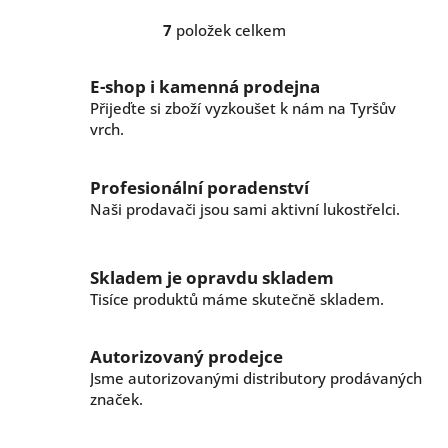
7
položek celkem
O
v
l
E-shop i kamenná prodejna
á
Přijeďte si zboží vyzkoušet k nám na Tyršův
d
vrch.
a
c
í
Profesionální poradenství
p
r
Naši prodavači jsou sami aktivní lukostřelci.
v
k
y
Skladem je opravdu skladem
v
Tisíce produktů máme skutečně skladem.
ý
p
i
Autorizovaný prodejce
s
Jsme autorizovanými distributory prodávaných
u
značek.