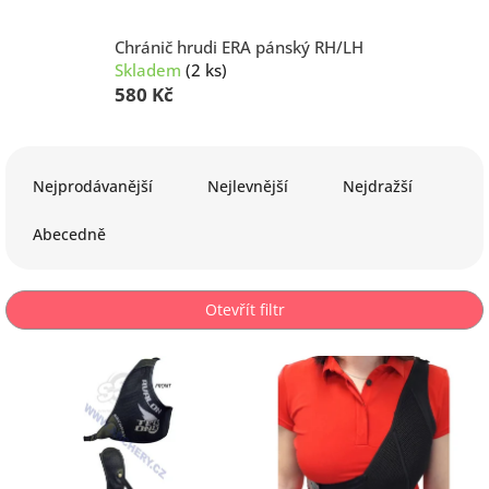
Chránič hrudi ERA pánský RH/LH
Skladem
(2 ks)
580 Kč
Ř
a
Nejprodávanější
Nejlevnější
Nejdražší
z
e
Abecedně
n
í
p
Otevřít filtr
r
o
V
d
ý
u
p
k
i
t
s
ů
p