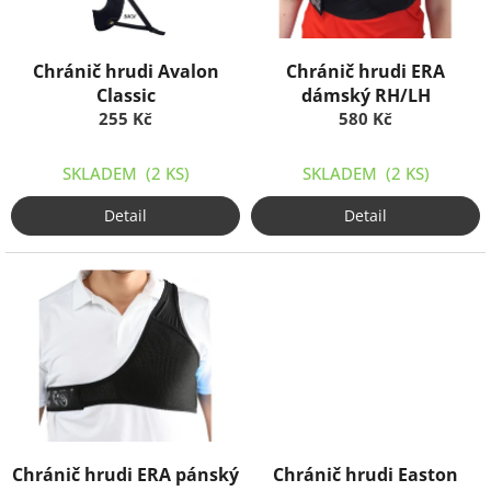
r
o
d
Chránič hrudi Avalon
Chránič hrudi ERA
u
Classic
dámský RH/LH
k
255 Kč
580 Kč
t
ů
SKLADEM
(2 KS)
SKLADEM
(2 KS)
Detail
Detail
Chránič hrudi ERA pánský
Chránič hrudi Easton