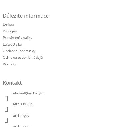
Z
á
Důležité informace
p
a
E-shop
t
Prodejna
í
Prodávané značky
Lukostřelba
Obchodní podmínky
Ochrana osobních údajů
Kontakt
Kontakt
obchod
@
archery.cz
602 334 354
archery.cz
archery.cz