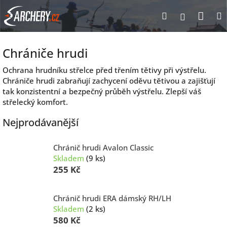
Přejít
Nák
Hledat
Přihlášen
na
obsah
koší
Chrániče hrudi
Ochrana hrudníku střelce před třením tětivy při výstřelu.
Chrániče hrudi zabraňují zachycení oděvu tětivou a zajišťují
tak konzistentní a bezpečný průběh výstřelu. Zlepší váš
střelecký komfort.
Nejprodávanější
Chránič hrudi Avalon Classic
Skladem
(9 ks)
255 Kč
Chránič hrudi ERA dámský RH/LH
Skladem
(2 ks)
580 Kč