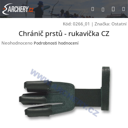
Přejít
Nák
Hledat
Přihlášen
na
obsah
koší
Kód:
0266_01
|
Značka:
Ostatní
Chránič prstů - rukavička CZ
Průměrné
Neohodnoceno
Podrobnosti hodnocení
hodnocení
produktu
je
0,0
z
5
hvězdiček.