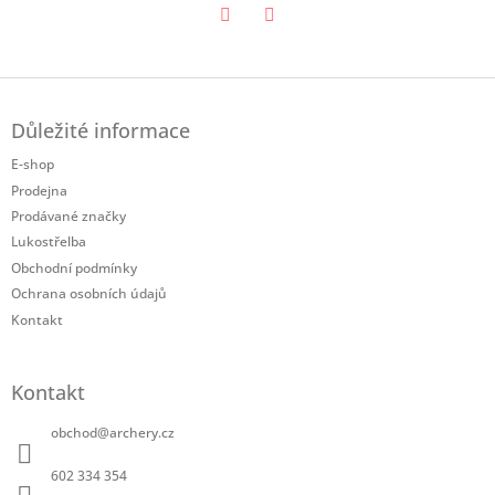
Twitter
Facebook
Z
á
Důležité informace
p
a
E-shop
t
Prodejna
í
Prodávané značky
Lukostřelba
Obchodní podmínky
Ochrana osobních údajů
Kontakt
Kontakt
obchod
@
archery.cz
602 334 354