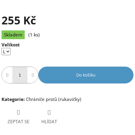
255 Kč
Měrná
Skladem
(1 ks)
cena:
Velikost
Do košíku
Kategorie
:
Chrániče prstů (rukavičky)
ZEPTAT SE
HLÍDAT