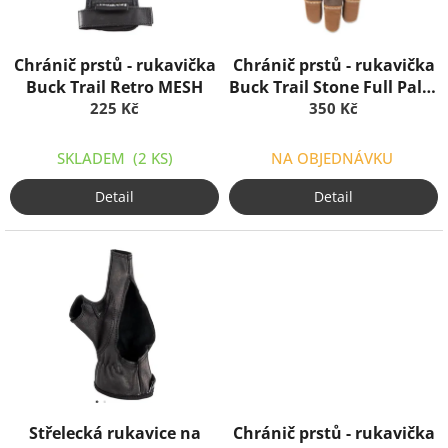
r
o
d
Chránič prstů - rukavička
Chránič prstů - rukavička
u
Buck Trail Retro MESH
Buck Trail Stone Full Palm
k
225 Kč
s cordovanem
350 Kč
t
ů
SKLADEM
(2 KS)
NA OBJEDNÁVKU
Detail
Detail
Střelecká rukavice na
Chránič prstů - rukavička