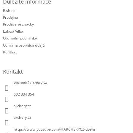
Důležité informace
p
a
E-shop
t
Prodejna
í
Prodávané značky
Lukostřelba
Obchodní podmínky
Ochrana osobních údajů
Kontakt
Kontakt
obchod
@
archery.cz
602 334 354
archery.cz
archery.cz
https://www.youtube.com/@ARCHERYCZ-do9hr