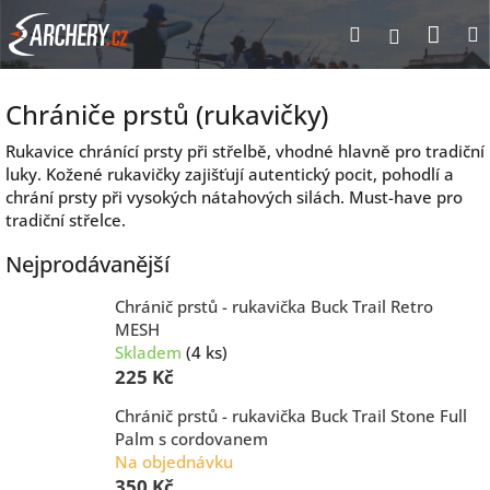
Přejít
Nák
Hledat
Přihlášen
na
obsah
koší
Chrániče prstů (rukavičky)
Rukavice chránící prsty při střelbě, vhodné hlavně pro tradiční
luky. Kožené rukavičky zajišťují autentický pocit, pohodlí a
chrání prsty při vysokých nátahových silách. Must-have pro
tradiční střelce.
Nejprodávanější
Chránič prstů - rukavička Buck Trail Retro
MESH
Skladem
(4 ks)
225 Kč
Chránič prstů - rukavička Buck Trail Stone Full
Palm s cordovanem
Na objednávku
350 Kč