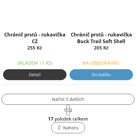
Chránič prstů - rukavička
Chránič prstů - rukavička
CZ
Buck Trail Soft Shell
255 Kč
205 Kč
SKLADEM
(1 KS)
NA OBJEDNÁVKU
Detail
Do košíku
Načíst 5 dalších
S
1
2
t
O
r
17
položek celkem
v
á
l
n
Nahoru
k
á