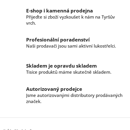
o
d
v
a
E-shop i kamenná prodejna
á
c
n
Přijeďte si zboží vyzkoušet k nám na Tyršův
í
í
vrch.
p
r
v
Profesionální poradenství
k
Naši prodavači jsou sami aktivní lukostřelci.
y
v
ý
p
Skladem je opravdu skladem
i
Tisíce produktů máme skutečně skladem.
s
u
Autorizovaný prodejce
Jsme autorizovanými distributory prodávaných
značek.
Z
á