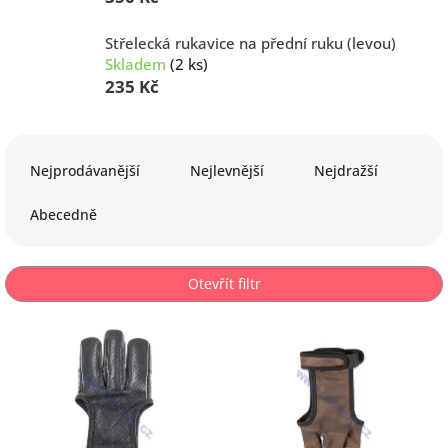
Střelecká rukavice na přední ruku (levou)
Skladem
(2 ks)
235 Kč
Ř
a
Nejprodávanější
Nejlevnější
Nejdražší
z
e
Abecedně
n
í
p
Otevřít filtr
r
o
V
d
ý
u
p
k
i
t
s
ů
p