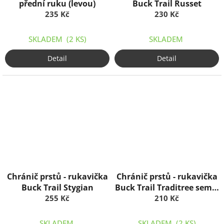
přední ruku (levou)
Buck Trail Russet
235 Kč
230 Kč
SKLADEM
(2 KS)
SKLADEM
Detail
Detail
Chránič prstů - rukavička
Chránič prstů - rukavička
Buck Trail Stygian
Buck Trail Traditree semiš
255 Kč
+ hovězina
210 Kč
SKLADEM
SKLADEM
(2 KS)