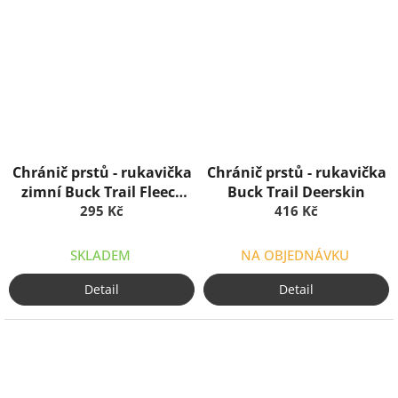
Chránič prstů - rukavička
Chránič prstů - rukavička
zimní Buck Trail Fleece
Buck Trail Deerskin
295 Kč
pár
416 Kč
SKLADEM
NA OBJEDNÁVKU
Detail
Detail