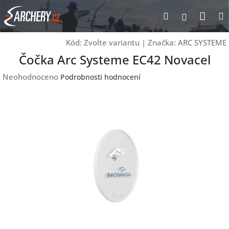
Přejít
Nák
Hledat
Přihlášen
na
obsah
koší
Kód:
Zvolte variantu
|
Značka:
ARC SYSTEME
Čočka Arc Systeme EC42 Novacel
Průměrné
Neohodnoceno
Podrobnosti hodnocení
hodnocení
produktu
je
0,0
z
5
hvězdiček.