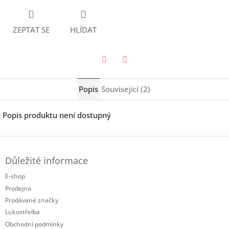
ZEPTAT SE
HLÍDAT
Twitter
Facebook
Popis
Související (2)
Popis produktu není dostupný
Z
á
Důležité informace
p
a
E-shop
t
Prodejna
í
Prodávané značky
Lukostřelba
Obchodní podmínky