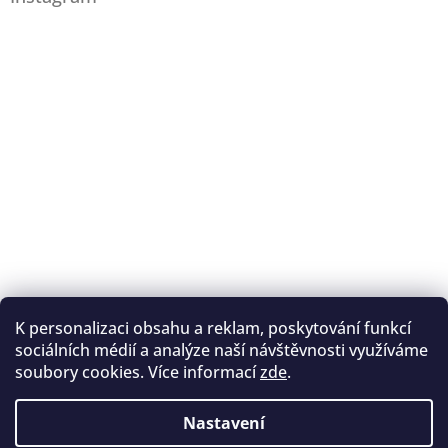
K personalizaci obsahu a reklam, poskytování funkcí
Sledovat na Instagramu
sociálních médií a analýze naší návštěvnosti využíváme
soubory cookies. Více informací
zde
.
Registrace na lukostřelbu
I. Královský lukostřelecký klub
Nastavení
Český lukostřelecký svaz