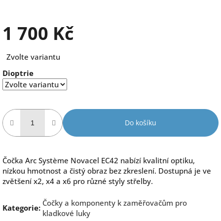
1 700 Kč
Měrná
Zvolte variantu
cena:
Dioptrie
Do košíku
Čočka Arc Système Novacel EC42 nabízí kvalitní optiku,
nízkou hmotnost a čistý obraz bez zkreslení. Dostupná je ve
zvětšení x2, x4 a x6 pro různé styly střelby.
Čočky a komponenty k zaměřovačům pro
Kategorie
:
kladkové luky