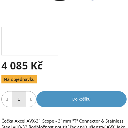
4 085 Kč
Měrná
Na objednávku
cena:
Do košíku
Čočka Axcel AVX-31 Scope - 31mm "T" Connector & Stainless
Steel #10-32 RodMožnost použití řady příslušenství AVX, jako