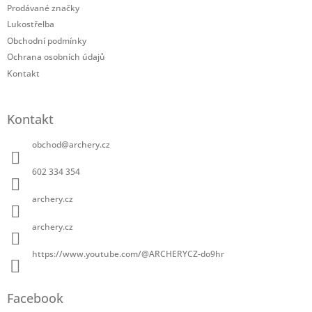
í
Prodávané značky
Lukostřelba
Obchodní podmínky
Ochrana osobních údajů
Kontakt
Kontakt
obchod
@
archery.cz
602 334 354
archery.cz
archery.cz
https://www.youtube.com/@ARCHERYCZ-do9hr
Facebook