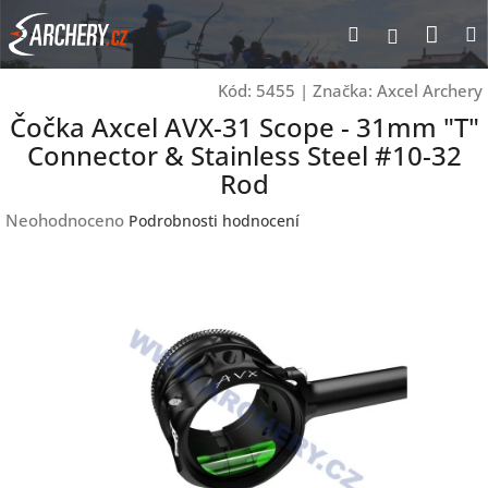
Přejít
Nák
Hledat
Přihlášen
na
obsah
koší
Kód:
5455
|
Značka:
Axcel Archery
Čočka Axcel AVX-31 Scope - 31mm "T"
Connector & Stainless Steel #10-32
Rod
Průměrné
Neohodnoceno
Podrobnosti hodnocení
hodnocení
produktu
je
0,0
z
5
hvězdiček.