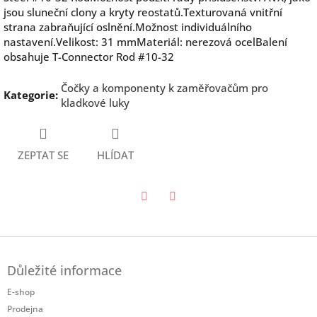
jsou sluneční clony a kryty reostatů.Texturovaná vnitřní
strana zabraňující oslnění.Možnost individuálního
nastavení.Velikost: 31 mmMateriál: nerezová ocelBalení
obsahuje T-Connector Rod #10-32
Čočky a komponenty k zaměřovačům pro
Kategorie
:
kladkové luky
ZEPTAT SE
HLÍDAT
Twitter
Facebook
Z
á
Důležité informace
p
a
E-shop
t
Prodejna