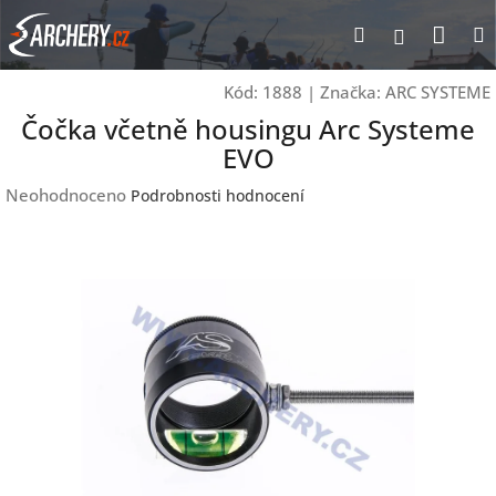
Přejít
Nák
Hledat
Přihlášen
na
obsah
koší
Kód:
1888
|
Značka:
ARC SYSTEME
Čočka včetně housingu Arc Systeme
EVO
Průměrné
Neohodnoceno
Podrobnosti hodnocení
hodnocení
produktu
je
0,0
z
5
hvězdiček.