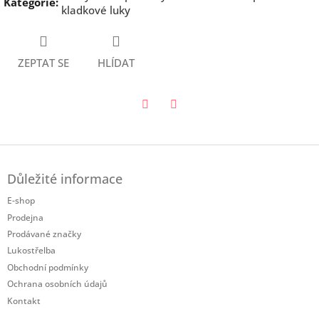
Kategorie
:
kladkové luky
ZEPTAT SE
HLÍDAT
Twitter
Facebook
Z
á
Důležité informace
p
a
E-shop
t
Prodejna
í
Prodávané značky
Lukostřelba
Obchodní podmínky
Ochrana osobních údajů
Kontakt