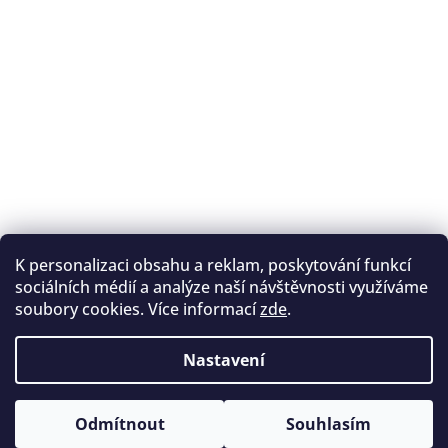
K personalizaci obsahu a reklam, poskytování funkcí
Sledovat na Instagramu
sociálních médií a analýze naší návštěvnosti využíváme
soubory cookies. Více informací
zde
.
Registrace na lukostřelbu
I. Královský lukostřelecký klub
Nastavení
Český lukostřelecký svaz
Copyright 2026
Archery.cz
. Všechna práva vyhrazena.
Vytvořil Shoptet
Odmítnout
Souhlasím
Upravit nastavení cookies