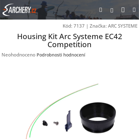
Přejít
Nák
Hledat
Přihlášen
na
obsah
koší
Kód:
7137
|
Značka:
ARC SYSTEME
Housing Kit Arc Systeme EC42
Competition
Průměrné
Neohodnoceno
Podrobnosti hodnocení
hodnocení
produktu
je
0,0
z
5
hvězdiček.