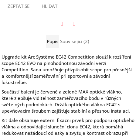
ZEPTAT SE
HLÍDAT
Twitter
Facebook
Popis
Související (2)
Upgrade kit
Arc Système
EC42 Competition slouží k rozšíření
scope EC42 EVO na plnohodnotnou závodní verzi
Competition. Sada umožňuje přizpůsobit scope pro přesnější
a komfortnější zaměřování při sportovní a závodní
lukostřelbě.
Součástí balení je červené a zelené MAX optické vlákno,
které zlepšuje viditelnost zaměřovacího bodu v různých
světelných podmínkách. Držák optického vlákna EC42 s
upevňovacím šroubem zajišťuje stabilní a přesnou instalaci.
Kit dále obsahuje externí fixační prvek pro podporu optického
vlákna a odpovídající sluneční clonu EC42, která pomáhá
redukovat nežádoucí odlesky a zvyšuje kontrast obrazu při