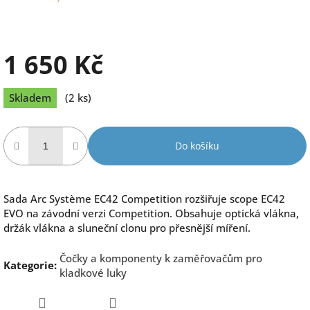
1 650 Kč
Měrná
Skladem
(2 ks)
cena:
Do košíku
Sada Arc Système EC42 Competition rozšiřuje scope EC42
EVO na závodní verzi Competition. Obsahuje optická vlákna,
držák vlákna a sluneční clonu pro přesnější míření.
Čočky a komponenty k zaměřovačům pro
Kategorie
:
kladkové luky