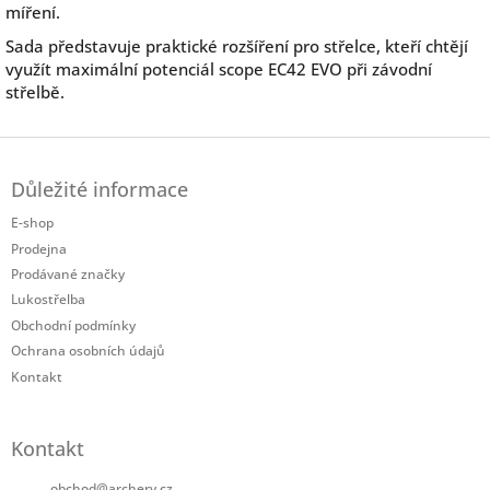
míření.
Sada představuje praktické rozšíření pro střelce, kteří chtějí
využít maximální potenciál scope EC42 EVO při závodní
střelbě.
Z
á
Důležité informace
p
a
E-shop
t
Prodejna
í
Prodávané značky
Lukostřelba
Obchodní podmínky
Ochrana osobních údajů
Kontakt
Kontakt
obchod
@
archery.cz