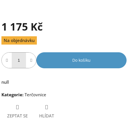
1 175 Kč
Měrná
Na objednávku
cena:
Do košíku
null
Kategorie
:
Terčovnice
ZEPTAT SE
HLÍDAT