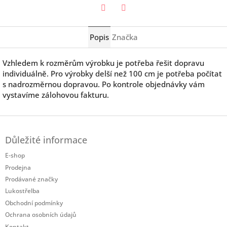
Twitter
Facebook
Popis
Značka
Vzhledem k rozměrům výrobku je potřeba řešit dopravu
individuálně. Pro výrobky delší než 100 cm je potřeba počítat
s nadrozměrnou dopravou. Po kontrole objednávky vám
vystavíme zálohovou fakturu.
Z
á
Důležité informace
p
a
E-shop
t
Prodejna
í
Prodávané značky
Lukostřelba
Obchodní podmínky
Ochrana osobních údajů
Kontakt