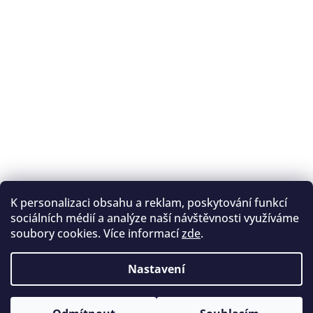
K personalizaci obsahu a reklam, poskytování funkcí
Sledovat na Instagramu
sociálních médií a analýze naší návštěvnosti využíváme
soubory cookies. Více informací
zde
.
Registrace na lukostřelbu
I. Královský lukostřelecký klub
Nastavení
Český lukostřelecký svaz
Copyright 2026
Archery.cz
. Všechna práva vyhrazena.
Vytvořil Shoptet