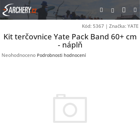
Přejít
Nák
Hledat
Přihlášen
na
obsah
koší
Kód:
5367
|
Značka:
YATE
Kit terčovnice Yate Pack Band 60+ cm
- náplň
Průměrné
Neohodnoceno
Podrobnosti hodnocení
hodnocení
produktu
je
0,0
z
5
hvězdiček.