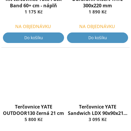
Band 60+ cm - náplň
300x220 mm
1 175 Kč
1 890 Kč
NA OBJEDNÁVKU
NA OBJEDNÁVKU
Do košíku
Do košíku
Terčovnice YATE
Terčovnice YATE
OUTDOOR130 černá 21 cm
Sandwich LDX 90x90x21 +
5 800 Kč
SAND insert
3 095 Kč