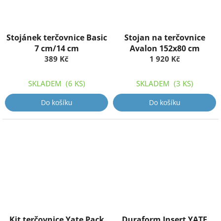
Stojánek terčovnice Basic
Stojan na terčovnice
7 cm/14 cm
Avalon 152x80 cm
389 Kč
1 920 Kč
SKLADEM
(6 KS)
SKLADEM
(3 KS)
Do košíku
Do košíku
Kit terčovnice Yate Pack
Duraform Insert YATE