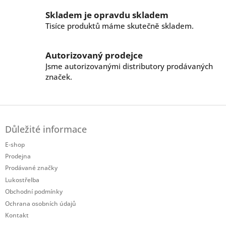
ý
p
Skladem je opravdu skladem
i
Tisíce produktů máme skutečně skladem.
s
u
Autorizovaný prodejce
Jsme autorizovanými distributory prodávaných
značek.
Z
á
Důležité informace
p
a
E-shop
t
Prodejna
í
Prodávané značky
Lukostřelba
Obchodní podmínky
Ochrana osobních údajů
Kontakt