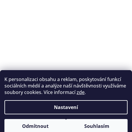
K personalizaci obsahu a reklam, poskytování funkcí
Sledovat na Instagramu
sociálních médií a analýze naší návštěvnosti využíváme
soubory cookies. Více informací
zde
.
Registrace na lukostřelbu
I. Královský lukostřelecký klub
Nastavení
Český lukostřelecký svaz
Copyright 2026
Archery.cz
. Všechna práva vyhrazena.
Vytvořil Shoptet
Odmítnout
Souhlasím