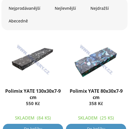
Ř
a
Nejprodávanější
Nejlevnější
Nejdražší
z
e
Abecedně
n
í
p
V
r
ý
o
p
d
i
u
s
k
p
t
r
ů
o
d
Polimix YATE 130x30x7-9
Polimix YATE 80x30x7-9
u
cm
cm
k
550 Kč
358 Kč
t
ů
SKLADEM
(84 KS)
SKLADEM
(25 KS)
Do košíku
Do košíku