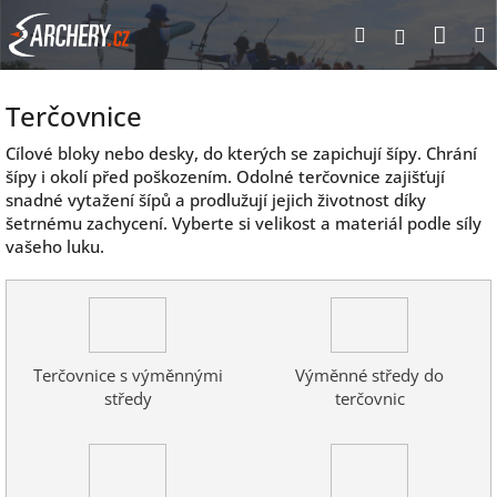
Přejít
Nák
Hledat
Přihlášen
na
obsah
koší
P
o
Terčovnice
s
t
Cílové bloky nebo desky, do kterých se zapichují šípy. Chrání
r
šípy i okolí před poškozením. Odolné terčovnice zajišťují
a
snadné vytažení šípů a prodlužují jejich životnost díky
n
šetrnému zachycení. Vyberte si velikost a materiál podle síly
vašeho luku.
n
í
p
a
n
e
Terčovnice s výměnnými
Výměnné středy do
l
středy
terčovnic