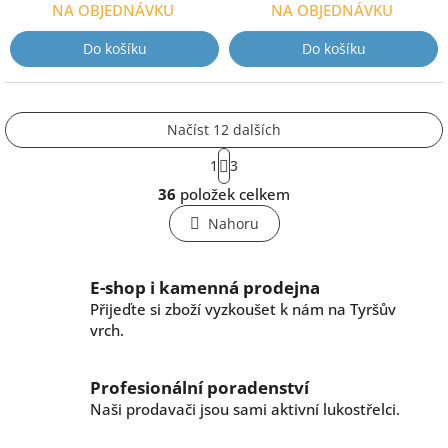
NA OBJEDNÁVKU
NA OBJEDNÁVKU
Do košíku
Do košíku
Načíst 12 dalších
S
1
3
t
O
r
36
položek celkem
v
á
l
n
Nahoru
k
á
o
d
v
a
E-shop i kamenná prodejna
á
c
n
Přijeďte si zboží vyzkoušet k nám na Tyršův
í
í
vrch.
p
r
v
Profesionální poradenství
k
Naši prodavači jsou sami aktivní lukostřelci.
y
v