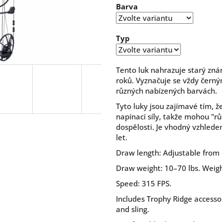
Barva
5
hvězdiček.
Typ
Tento luk nahrazuje starý zná
roků. Vyznačuje se vždy čern
různých nabízených barvách.
Tyto luky jsou zajímavé tím, ž
napínací síly, takže mohou "r
dospělosti. Je vhodný vzhlede
let.
Draw length: Adjustable from 
Draw weight: 10–70 lbs. Weight
Speed: 315 FPS.
Includes Trophy Ridge accessorie
and sling.