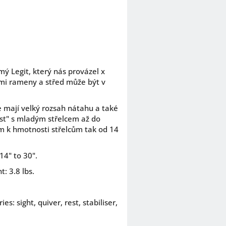
mý Legit, který nás provázel x
ými rameny a střed může být v
e mají velký rozsah nátahu a také
ůst" s mladým střelcem až do
m k hmotnosti střelcům tak od 14
14" to 30".
: 3.8 lbs.
s: sight, quiver, rest, stabiliser,