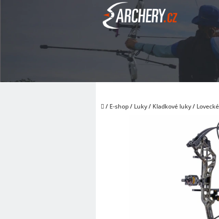
Přejít
na
obsah
Domů
/
E-shop
/
Luky
/
Kladkové luky
/
Lovecké