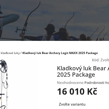
 kladkové luky
/
Kladkový luk Bear Archery Legit MAXX 2025 Package
Kód:
Zvol
Kladkový luk Bear
2025 Package
Průměrné
Neohodnoceno
Podrobnosti h
hodnocení
16 010 Kč
produktu
je
Měrná
0,0
Zvolte variantu
cena:
z