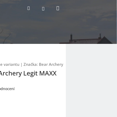
Nákupní
Hledat
Přihlášení
košík
te variantu
|
Značka:
Bear Archery
 Archery Legit MAXX
odnocení