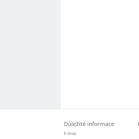
Z
á
Důležité informace
p
a
E-shop