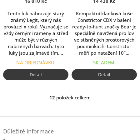
16 010 Kč
Package
14 430 Kč
410 Fps
Tento luk nahrazuje starý
Kompaktní kladková kuše
známý Legit, který nás
Constrictor CDX v balení
provázel x roků. Vyznačuje se
ready-to-hunt značky Bear je
vždy černými rameny a střed
speciálně navržená pro lov
může být v různých
ve stísněných prostorových
nabízených barvách. Tyto
podmínkách. Constrictor
luky jsou zajímavé tím,...
měří po natažení 10”...
NA OBJEDNÁVKU
SKLADEM
Detail
Detail
12
položek celkem
O
v
l
á
Z
d
á
a
Důležité informace
p
c