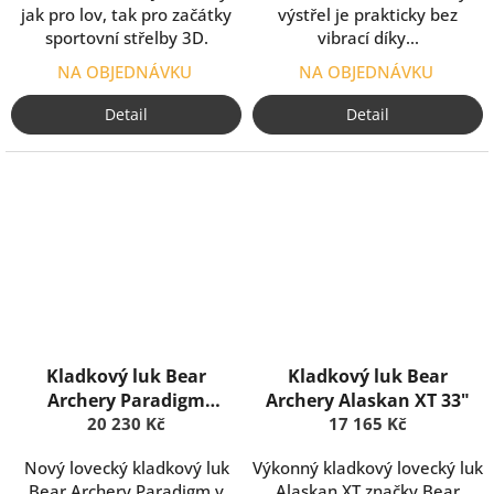
jak pro lov, tak pro začátky
výstřel je prakticky bez
sportovní střelby 3D.
vibrací díky...
NA OBJEDNÁVKU
NA OBJEDNÁVKU
Detail
Detail
Kladkový luk Bear
Kladkový luk Bear
Archery Paradigm
Archery Alaskan XT 33"
20 230 Kč
Package
17 165 Kč
Nový lovecký kladkový luk
Výkonný kladkový lovecký luk
Bear Archery Paradigm v
Alaskan XT značky Bear