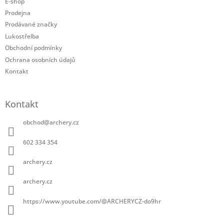
a
í
E-shop
t
p
Prodejna
í
r
Prodávané značky
v
Lukostřelba
k
Obchodní podmínky
y
v
Ochrana osobních údajů
ý
Kontakt
p
i
s
Kontakt
u
obchod
@
archery.cz
602 334 354
archery.cz
archery.cz
https://www.youtube.com/@ARCHERYCZ-do9hr