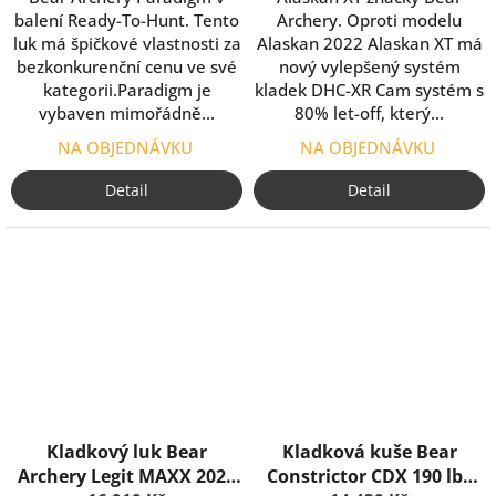
balení Ready-To-Hunt. Tento
Archery. Oproti modelu
luk má špičkové vlastnosti za
Alaskan 2022 Alaskan XT má
bezkonkurenční cenu ve své
nový vylepšený systém
kategorii.Paradigm je
kladek DHC-XR Cam systém s
vybaven mimořádně...
80% let-off, který...
NA OBJEDNÁVKU
NA OBJEDNÁVKU
Detail
Detail
Kladkový luk Bear
Kladková kuše Bear
Archery Legit MAXX 2025
Constrictor CDX 190 lbs