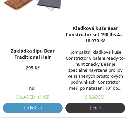
Kladková kuše Bear
Constrictor set 190 lbs 410
16 070 Kč
Fps
Zakládka šípu Bear
Kompaktní kladková kuše
Traditional Hair
Constrictor v balení ready-to-
hunt značky Bear je
295 Kč
speciálně navržená pro lov
ve stísněných prostorových
podmínkách. Constrictor
null
měří po natažení 10” do...
SKLADEM
(1 KS)
SKLADEM
Do košíku
Detail