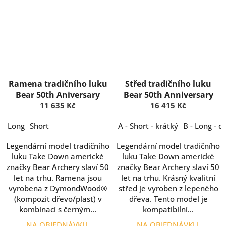
Ramena tradičního luku
Střed tradičního luku
Bear 50th Aniversary
Bear 50th Anniversary
11 635 Kč
16 415 Kč
Long
Short
A - Short - krátký
B - Long - d
Legendární model tradičního
Legendární model tradičního
luku Take Down americké
luku Take Down americké
značky Bear Archery slaví 50
značky Bear Archery slaví 50
let na trhu. Ramena jsou
let na trhu. Krásný kvalitní
vyrobena z DymondWood®
střed je vyroben z lepeného
(kompozit dřevo/plast) v
dřeva. Tento model je
kombinací s černým...
kompatibilní...
NA OBJEDNÁVKU
NA OBJEDNÁVKU