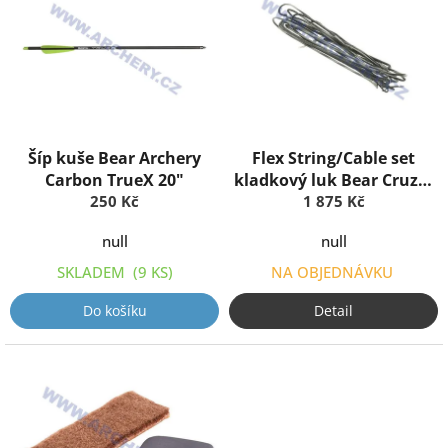
o
p
d
i
u
s
k
p
t
r
ů
o
d
Šíp kuše Bear Archery
Flex String/Cable set
u
Carbon TrueX 20"
kladkový luk Bear Cruzer
k
250 Kč
1 875 Kč
2
t
ů
null
null
SKLADEM
(9 KS)
NA OBJEDNÁVKU
Do košíku
Detail