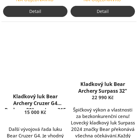
Detail
Detail
Kladkový luk Bear
Archery Surpass 32"
Kladkový luk Bear
22 990 Kč
Archery Cruzer G4
Package 30" osa/osa, 315
Špičkový výkon a vlastnosti
15 000 Kč
za bezkonkurenční cenu!
fps
Lovecký kladkový luk Surpass
Další vývojová řada luku
2024 značky Bear překonává
Bear Cruzer G4. Je vhodný
všechna očekávání.Každý