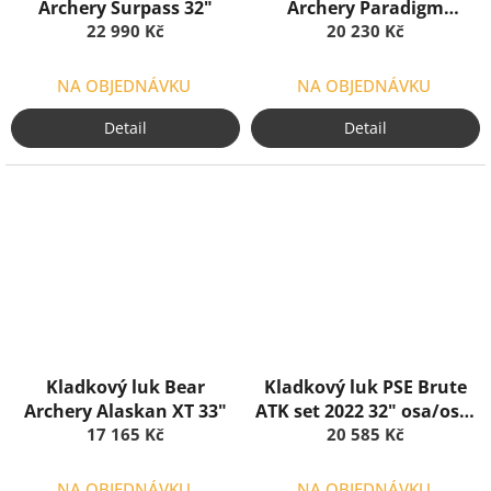
Archery Surpass 32"
Archery Paradigm
22 990 Kč
20 230 Kč
Package
NA OBJEDNÁVKU
NA OBJEDNÁVKU
Detail
Detail
Kladkový luk Bear
Kladkový luk PSE Brute
Archery Alaskan XT 33"
ATK set 2022 32" osa/osa,
17 165 Kč
20 585 Kč
329 Fps
NA OBJEDNÁVKU
NA OBJEDNÁVKU