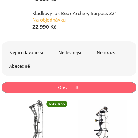
Kladkový luk Bear Archery Surpass 32"
Na objednávku
22 990 Kč
Ř
a
Nejprodávanější
Nejlevnější
Nejdražší
z
e
Abecedně
n
í
p
Otevřít filtr
r
o
V
d
NOVINKA
ý
u
p
k
i
t
s
ů
p