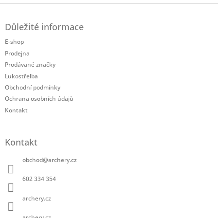
Z
á
Důležité informace
p
a
E-shop
t
Prodejna
í
Prodávané značky
Lukostřelba
Obchodní podmínky
Ochrana osobních údajů
Kontakt
Kontakt
obchod
@
archery.cz
602 334 354
archery.cz
archery.cz