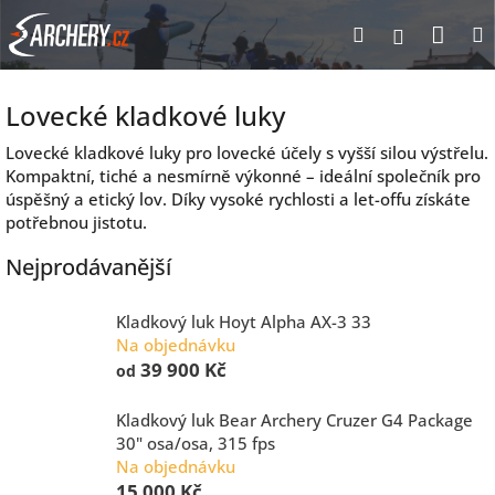
Přejít
Nák
Hledat
Přihlášen
na
obsah
koší
Lovecké kladkové luky
Lovecké kladkové luky pro lovecké účely s vyšší silou výstřelu.
Kompaktní, tiché a nesmírně výkonné – ideální společník pro
úspěšný a etický lov. Díky vysoké rychlosti a let-offu získáte
potřebnou jistotu.
Nejprodávanější
Kladkový luk Hoyt Alpha AX-3 33
Na objednávku
39 900 Kč
od
Kladkový luk Bear Archery Cruzer G4 Package
30" osa/osa, 315 fps
Na objednávku
15 000 Kč