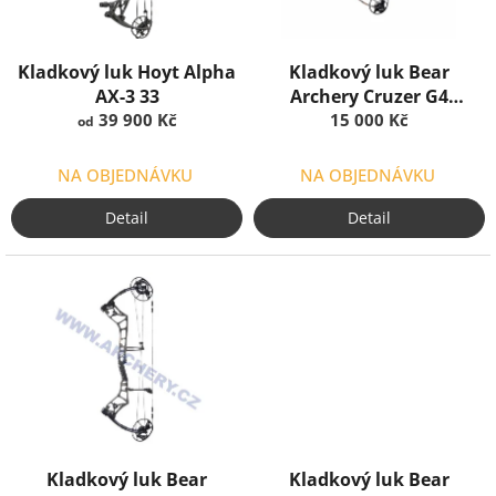
r
o
d
Kladkový luk Hoyt Alpha
Kladkový luk Bear
u
AX-3 33
Archery Cruzer G4
k
39 900 Kč
Package 30" osa/osa, 315
15 000 Kč
od
t
fps
ů
NA OBJEDNÁVKU
NA OBJEDNÁVKU
Detail
Detail
Kladkový luk Bear
Kladkový luk Bear