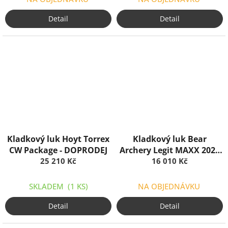
Detail
Detail
Kladkový luk Hoyt Torrex
Kladkový luk Bear
CW Package - DOPRODEJ
Archery Legit MAXX 2025
25 210 Kč
16 010 Kč
Package
SKLADEM
(1 KS)
NA OBJEDNÁVKU
Detail
Detail