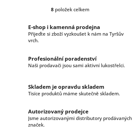
8
položek celkem
O
v
l
E-shop i kamenná prodejna
á
Přijeďte si zboží vyzkoušet k nám na Tyršův
d
vrch.
a
c
í
Profesionální poradenství
p
r
Naši prodavači jsou sami aktivní lukostřelci.
v
k
y
Skladem je opravdu skladem
v
Tisíce produktů máme skutečně skladem.
ý
p
i
Autorizovaný prodejce
s
Jsme autorizovanými distributory prodávaných
u
značek.