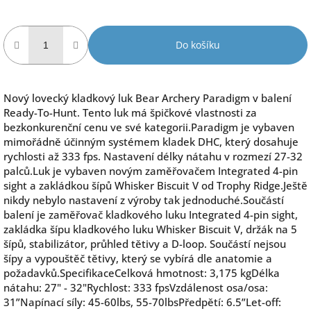
Do košíku
Nový lovecký kladkový luk Bear Archery Paradigm v balení
Ready-To-Hunt. Tento luk má špičkové vlastnosti za
bezkonkurenční cenu ve své kategorii.Paradigm je vybaven
mimořádně účinným systémem kladek DHC, který dosahuje
rychlosti až 333 fps. Nastavení délky nátahu v rozmezí 27-32
palců.Luk je vybaven novým zaměřovačem Integrated 4-pin
sight a zakládkou šípů Whisker Biscuit V od Trophy Ridge.Ještě
nikdy nebylo nastavení z výroby tak jednoduché.Součástí
balení je zaměřovač kladkového luku Integrated 4-pin sight,
zakládka šípu kladkového luku Whisker Biscuit V, držák na 5
šípů, stabilizátor, průhled tětivy a D-loop. Součástí nejsou
šípy a vypouštěč tětivy, který se vybírá dle anatomie a
požadavků.SpecifikaceCelková hmotnost: 3,175 kgDélka
nátahu: 27" - 32"Rychlost: 333 fpsVzdálenost osa/osa:
31”Napínací síly: 45-60lbs, 55-70lbsPředpětí: 6.5”Let-off: