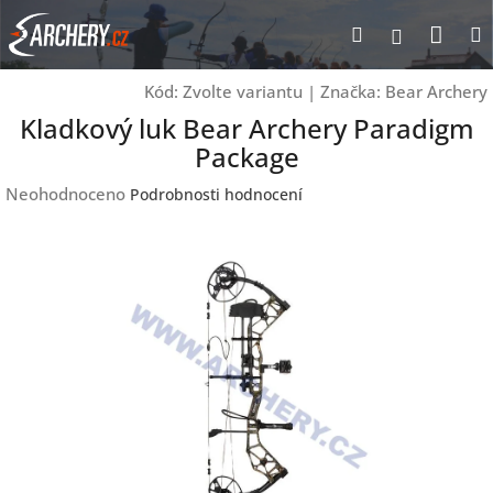
Přejít
Nák
Hledat
Přihlášen
na
obsah
koší
Kód:
Zvolte variantu
|
Značka:
Bear Archery
Kladkový luk Bear Archery Paradigm
Package
Průměrné
Neohodnoceno
Podrobnosti hodnocení
hodnocení
produktu
je
0,0
z
5
hvězdiček.