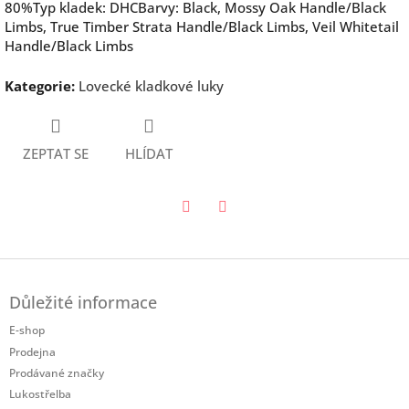
80%Typ kladek: DHCBarvy: Black, Mossy Oak Handle/Black
Limbs, True Timber Strata Handle/Black Limbs, Veil Whitetail
Handle/Black Limbs
Kategorie
:
Lovecké kladkové luky
ZEPTAT SE
HLÍDAT
Twitter
Facebook
Z
á
Důležité informace
p
a
E-shop
t
Prodejna
í
Prodávané značky
Lukostřelba