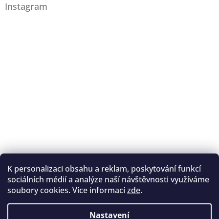
Instagram
K personalizaci obsahu a reklam, poskytování funkcí
Sledovat na Instagramu
sociálních médií a analýze naší návštěvnosti využíváme
soubory cookies. Více informací
zde
.
Registrace na lukostřelbu
I. Královský lukostřelecký klub
Nastavení
Český lukostřelecký svaz