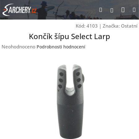
Přejít
Nák
Hledat
Přihlášen
na
obsah
koší
Kód:
4103
|
Značka:
Ostatní
Končík šípu Select Larp
Průměrné
Neohodnoceno
Podrobnosti hodnocení
hodnocení
produktu
je
0,0
z
5
hvězdiček.