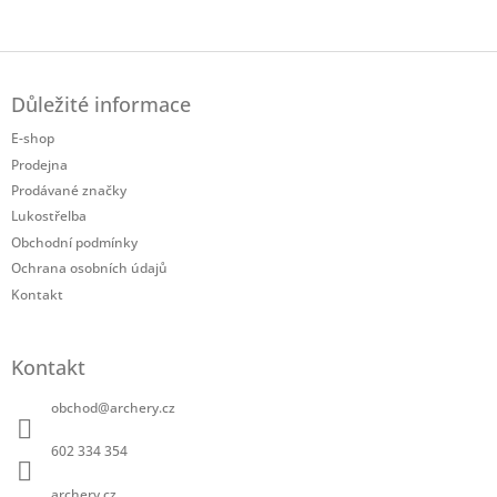
Twitter
Facebook
Z
á
Důležité informace
p
a
E-shop
t
Prodejna
í
Prodávané značky
Lukostřelba
Obchodní podmínky
Ochrana osobních údajů
Kontakt
Kontakt
obchod
@
archery.cz
602 334 354
archery.cz