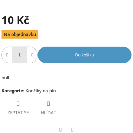
10 Kč
Měrná
Na objednávku
cena:
Do košíku
null
Kategorie
:
Končíky na pin
ZEPTAT SE
HLÍDAT