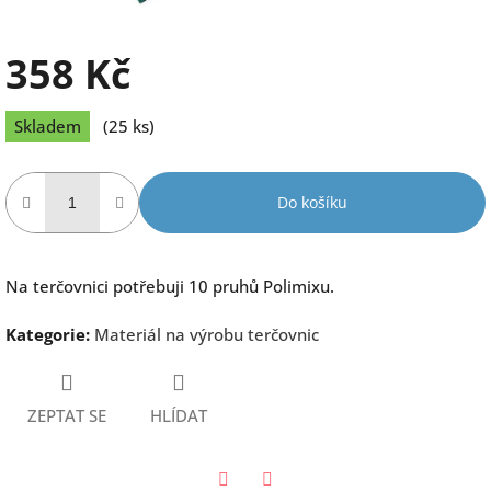
358 Kč
Měrná
Skladem
(25 ks)
cena:
Do košíku
Na terčovnici potřebuji 10 pruhů Polimixu.
Kategorie
:
Materiál na výrobu terčovnic
ZEPTAT SE
HLÍDAT