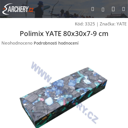
Přejít
Nák
Hledat
Přihlášen
na
obsah
koší
Kód:
3325
|
Značka:
YATE
Polimix YATE 80x30x7-9 cm
Průměrné
Neohodnoceno
Podrobnosti hodnocení
hodnocení
produktu
je
0,0
z
5
hvězdiček.