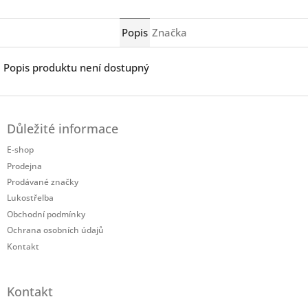
Twitter
Facebook
Popis
Značka
Popis produktu není dostupný
Z
á
Důležité informace
p
a
E-shop
t
Prodejna
í
Prodávané značky
Lukostřelba
Obchodní podmínky
Ochrana osobních údajů
Kontakt
Kontakt