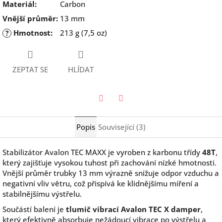
Materiál
:
Carbon
Vnější průměr
:
13 mm
Hmotnost
:
213 g (7,5 oz)
?
ZEPTAT SE
HLÍDAT
Twitter
Facebook
Popis
Související (3)
Stabilizátor Avalon TEC MAXX je vyroben z karbonu třídy
48T
,
který zajišťuje vysokou tuhost při zachování nízké hmotnosti.
Vnější průměr trubky 13 mm výrazně snižuje odpor vzduchu a
negativní vliv větru, což přispívá ke klidnějšímu míření a
stabilnějšímu výstřelu.
Součástí balení je
tlumič vibrací Avalon TEC X damper
,
který efektivně absorbuje nežádoucí vibrace po výstřelu a