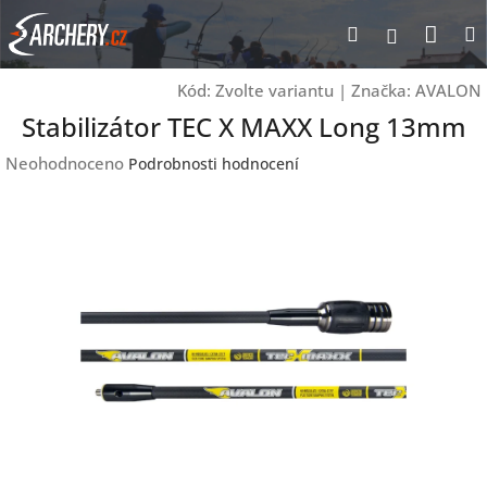
Přejít
Nák
Hledat
Přihlášen
na
obsah
koší
Kód:
Zvolte variantu
|
Značka:
AVALON
Stabilizátor TEC X MAXX Long 13mm
Průměrné
Neohodnoceno
Podrobnosti hodnocení
hodnocení
produktu
je
0,0
z
5
hvězdiček.