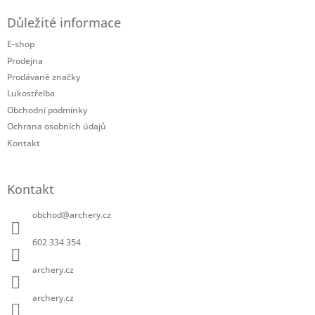
á
Důležité informace
p
a
E-shop
t
Prodejna
í
Prodávané značky
Lukostřelba
Obchodní podmínky
Ochrana osobních údajů
Kontakt
Kontakt
obchod
@
archery.cz
602 334 354
archery.cz
archery.cz