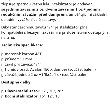
zlepšuje zpětnou vazbu luku. Stabilizátor je dodáván
se
jedním závažím 2 oz, dvěmi závažími 1 oz + jedním
redukčním závažím před damprem
, umožňujícími základní
doladění vyvážení celé sestavy.
Díky standardnímu závitu 1/4" je stabilizátor plně
kompatibilní s běžnými závažími a příslušenstvím dostupným
na trhu.
Technická specifikace:
materiál: karbon 48T
průměr: 13 mm
závit pro závaží: 1/4"
tlumič vibrací: Avalon TEC X damper (součást balení)
závaží: jednou 2 oz + třikrát 1 oz (součást balení)
Dostupné délky:
Hlavní stabilizátor:
32", 30", 28"
Boční stabilizátor:
15", 12", 10"
Z