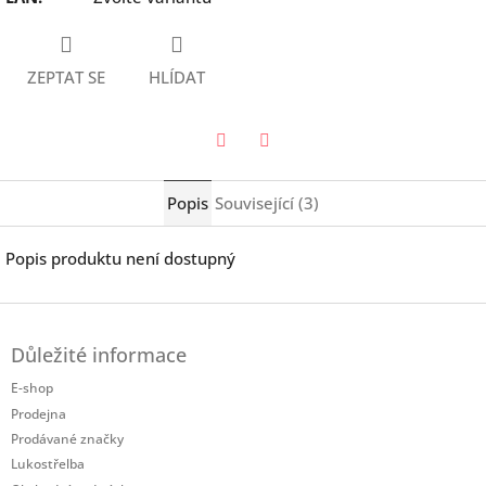
ZEPTAT SE
HLÍDAT
Twitter
Facebook
Popis
Související (3)
Popis produktu není dostupný
Z
á
Důležité informace
p
a
E-shop
t
Prodejna
í
Prodávané značky
Lukostřelba