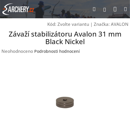
Přejít
Nák
Hledat
Přihlášen
na
obsah
koší
Kód:
Zvolte variantu
|
Značka:
AVALON
Závaží stabilizátoru Avalon 31 mm
Black Nickel
Průměrné
Neohodnoceno
Podrobnosti hodnocení
hodnocení
produktu
je
0,0
z
5
hvězdiček.