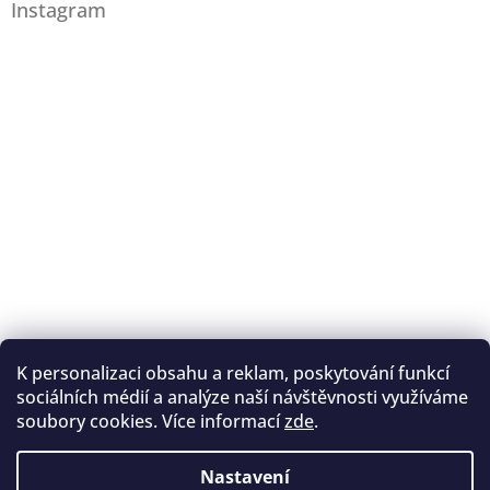
Instagram
K personalizaci obsahu a reklam, poskytování funkcí
Sledovat na Instagramu
sociálních médií a analýze naší návštěvnosti využíváme
soubory cookies. Více informací
zde
.
Registrace na lukostřelbu
I. Královský lukostřelecký klub
Nastavení
Český lukostřelecký svaz