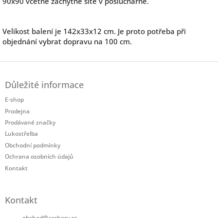
90x90 včetně záchytné sítě v posluchárně.
Velikost balení je 142x33x12 cm. Je proto potřeba při
objednání vybrat dopravu na 100 cm.
Z
á
Důležité informace
p
a
E-shop
t
Prodejna
í
Prodávané značky
Lukostřelba
Obchodní podmínky
Ochrana osobních údajů
Kontakt
Kontakt
obchod
@
archery.cz