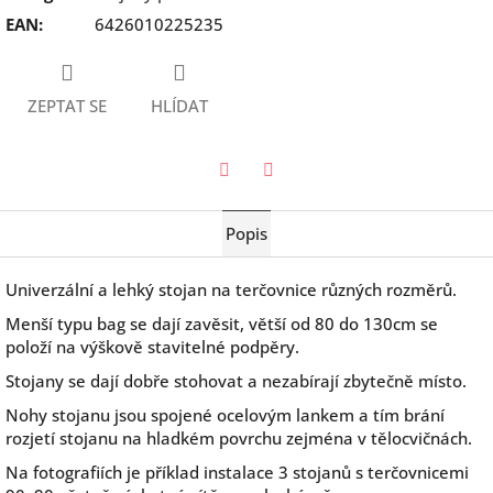
EAN
:
6426010225235
ZEPTAT SE
HLÍDAT
Twitter
Facebook
Popis
Univerzální a lehký stojan na terčovnice různých rozměrů.
Menší typu bag se dají zavěsit, větší od 80 do 130cm se
položí na výškově stavitelné podpěry.
Stojany se dají dobře stohovat a nezabírají zbytečně místo.
Nohy stojanu jsou spojené ocelovým lankem a tím brání
rozjetí stojanu na hladkém povrchu zejména v tělocvičnách.
Na fotografiích je příklad instalace 3 stojanů s terčovnicemi