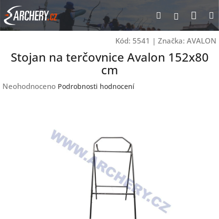
Přejít
Nák
Hledat
Přihlášen
na
obsah
koší
Kód:
5541
|
Značka:
AVALON
Stojan na terčovnice Avalon 152x80
cm
Průměrné
Neohodnoceno
Podrobnosti hodnocení
hodnocení
produktu
je
0,0
z
5
hvězdiček.