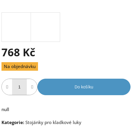
768 Kč
Měrná
Na objednávku
cena:
Do košíku
null
Kategorie
:
Stojánky pro kladkové luky