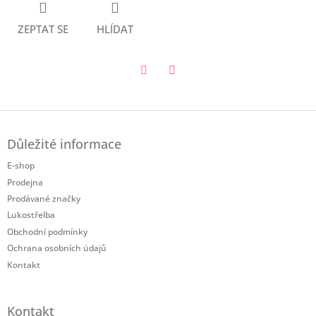
ZEPTAT SE
HLÍDAT
Twitter
Facebook
Z
á
Důležité informace
p
a
E-shop
t
Prodejna
í
Prodávané značky
Lukostřelba
Obchodní podmínky
Ochrana osobních údajů
Kontakt
Kontakt