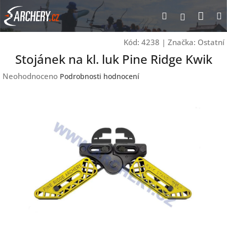
Přejít
Nák
Hledat
Přihlášen
na
obsah
koší
Kód:
4238
|
Značka:
Ostatní
Stojánek na kl. luk Pine Ridge Kwik
Průměrné
Neohodnoceno
Podrobnosti hodnocení
hodnocení
produktu
je
0,0
z
5
hvězdiček.