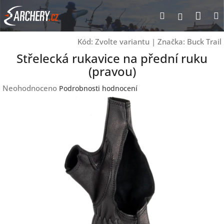
Přejít
Nák
Hledat
Přihlášen
na
obsah
koší
Kód:
Zvolte variantu
|
Značka:
Buck Trail
Střelecká rukavice na přední ruku
(pravou)
Průměrné
Neohodnoceno
Podrobnosti hodnocení
hodnocení
produktu
je
0,0
z
5
hvězdiček.