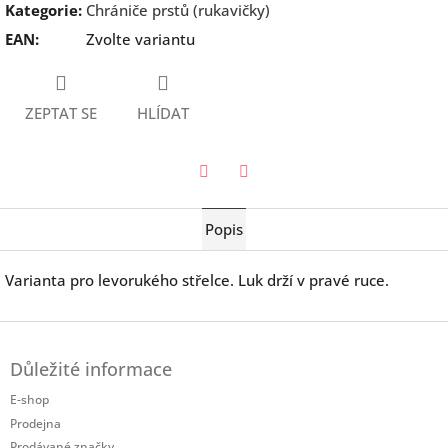
Kategorie
:
Chrániče prstů (rukavičky)
EAN
:
Zvolte variantu
ZEPTAT SE
HLÍDAT
Twitter
Facebook
Popis
Varianta pro levorukého střelce. Luk drží v pravé ruce.
Z
á
Důležité informace
p
a
E-shop
t
Prodejna
í
Prodávané značky