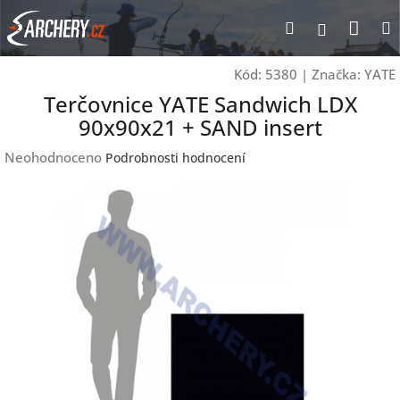
Přejít
Nák
Hledat
Přihlášen
na
obsah
koší
Kód:
5380
|
Značka:
YATE
Terčovnice YATE Sandwich LDX
90x90x21 + SAND insert
Průměrné
Neohodnoceno
Podrobnosti hodnocení
hodnocení
produktu
je
0,0
z
5
hvězdiček.