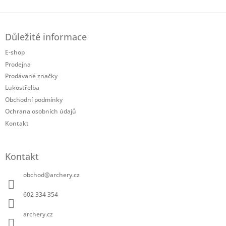
Z
á
Důležité informace
p
a
E-shop
t
Prodejna
í
Prodávané značky
Lukostřelba
Obchodní podmínky
Ochrana osobních údajů
Kontakt
Kontakt
obchod
@
archery.cz
602 334 354
archery.cz