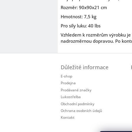
Rozměr: 90x90x21 cm
Hmotnost: 7,5 kg
Pro síly luku: 40 lbs
Vzhledem k rozměrům výrobku je po
nadrozměrnou dopravou. Po kontr
Z
á
Důležité informace
p
a
E-shop
t
Prodejna
í
Prodávané značky
Lukostřelba
Obchodní podmínky
Ochrana osobních údajů
Kontakt