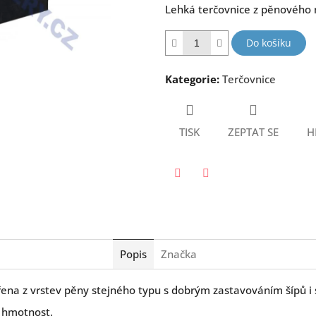
Lehká terčovnice z pěnového 
5
hvězdiček.
Do košíku
Kategorie
:
Terčovnice
TISK
ZEPTAT SE
H
Twitter
Facebook
Popis
Značka
ořena z vrstev pěny stejného typu s dobrým zastavováním šípů
 hmotnost.