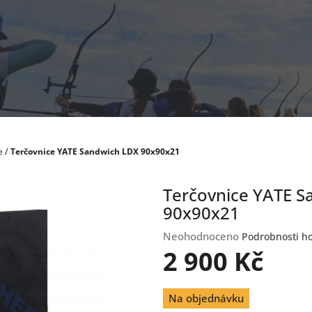
e
/
Terčovnice YATE Sandwich LDX 90x90x21
Terčovnice YATE S
90x90x21
Průměrné
Neohodnoceno
Podrobnosti h
hodnocení
2 900 Kč
produktu
je
Měrná
0,0
Na objednávku
cena:
z