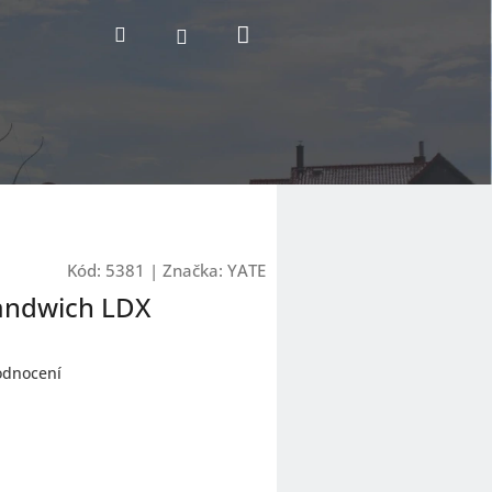
Nákupní
Hledat
Přihlášení
košík
Kód:
5381
|
Značka:
YATE
andwich LDX
odnocení