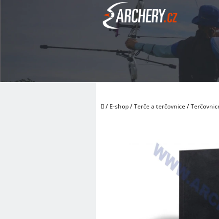
Přejít
na
obsah
Domů
/
E-shop
/
Terče a terčovnice
/
Terčovnic