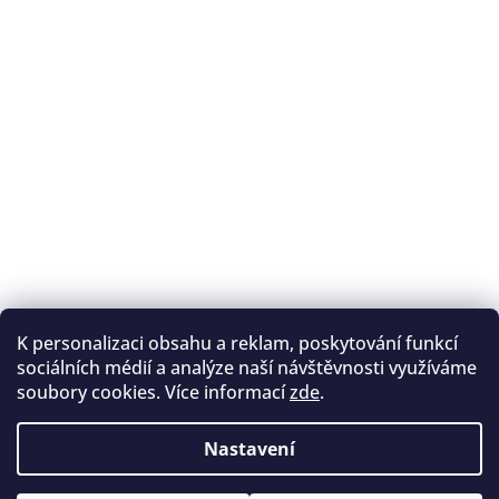
K personalizaci obsahu a reklam, poskytování funkcí
Sledovat na Instagramu
sociálních médií a analýze naší návštěvnosti využíváme
soubory cookies. Více informací
zde
.
Registrace na lukostřelbu
I. Královský lukostřelecký klub
Nastavení
Český lukostřelecký svaz