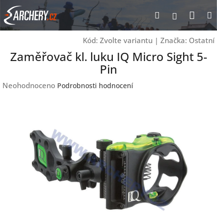
Přejít
Nák
Hledat
Přihlášen
na
obsah
koší
Kód:
Zvolte variantu
|
Značka:
Ostatní
Zaměřovač kl. luku IQ Micro Sight 5-
Pin
Průměrné
Neohodnoceno
Podrobnosti hodnocení
hodnocení
produktu
je
0,0
z
5
hvězdiček.