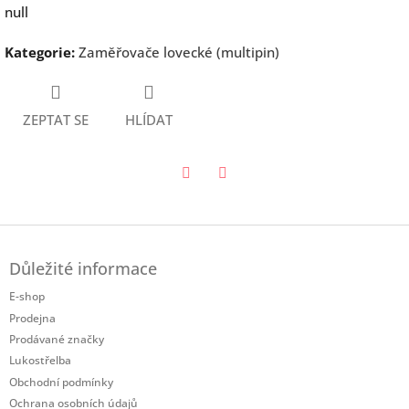
null
Kategorie
:
Zaměřovače lovecké (multipin)
ZEPTAT SE
HLÍDAT
Twitter
Facebook
Z
á
Důležité informace
p
a
E-shop
t
Prodejna
í
Prodávané značky
Lukostřelba
Obchodní podmínky
Ochrana osobních údajů