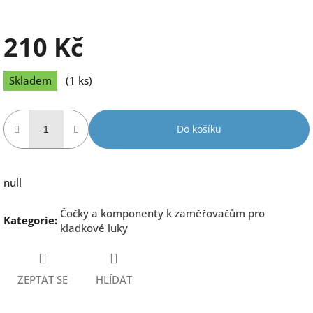
210 Kč
Měrná
Skladem
(1 ks)
cena:
Do košíku
null
Čočky a komponenty k zaměřovačům pro
Kategorie
:
kladkové luky
ZEPTAT SE
HLÍDAT