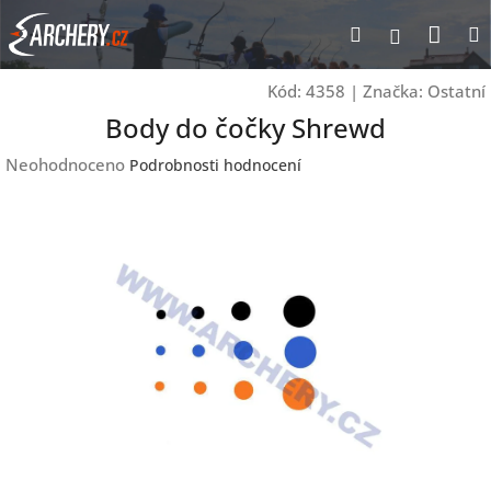
Přejít
Nák
Hledat
Přihlášen
na
obsah
koší
Kód:
4358
|
Značka:
Ostatní
Body do čočky Shrewd
Průměrné
Neohodnoceno
Podrobnosti hodnocení
hodnocení
produktu
je
0,0
z
5
hvězdiček.