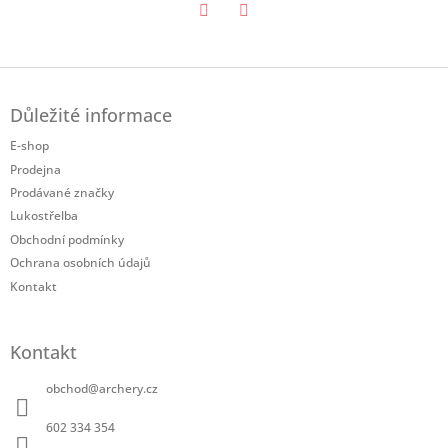
Twitter
Facebook
Z
á
Důležité informace
p
a
E-shop
t
Prodejna
í
Prodávané značky
Lukostřelba
Obchodní podmínky
Ochrana osobních údajů
Kontakt
Kontakt
obchod
@
archery.cz
602 334 354