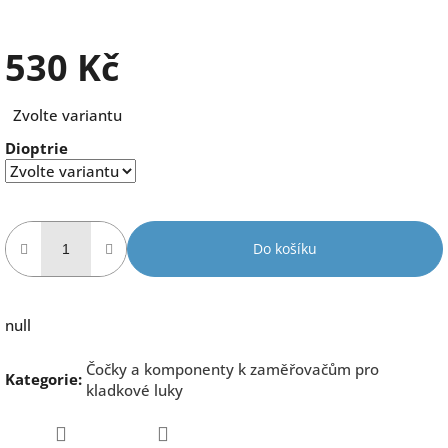
530 Kč
Měrná
Zvolte variantu
cena:
Dioptrie
Do košíku
null
Čočky a komponenty k zaměřovačům pro
Kategorie
:
kladkové luky