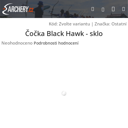
Přejít
Nák
Hledat
Přihlášen
na
obsah
koší
Kód:
Zvolte variantu
|
Značka:
Ostatní
Čočka Black Hawk - sklo
Průměrné
Neohodnoceno
Podrobnosti hodnocení
hodnocení
produktu
je
0,0
z
5
hvězdiček.