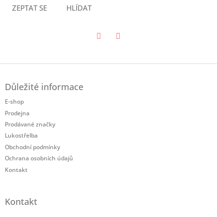
ZEPTAT SE
HLÍDAT
Twitter
Facebook
Z
á
Důležité informace
p
a
E-shop
t
Prodejna
í
Prodávané značky
Lukostřelba
Obchodní podmínky
Ochrana osobních údajů
Kontakt
Kontakt