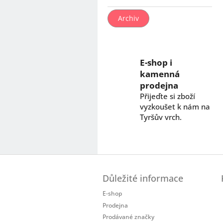
Archiv
E-shop i
kamenná
prodejna
Přijeďte si zboží
vyzkoušet k nám na
Tyršův vrch.
Z
á
Důležité informace
p
a
E-shop
t
Prodejna
í
Prodávané značky