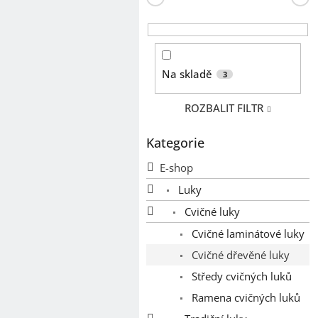
n
e
l
Na skladě
3
ROZBALIT FILTR
Kategorie
Přeskočit
kategorie
E-shop
Luky
Cvičné luky
Cvičné laminátové luky
Cvičné dřevěné luky
Středy cvičných luků
Ramena cvičných luků