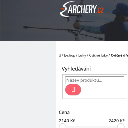
Přejít
na
obsah
Domů
/
E-shop
/
Luky
/
Cvičné luky
/
Cvičné dř
P
o
Vyhledávání
s
t
r
Hledat
a
n
n
í
Cena
p
2140
Kč
2420
Kč
a