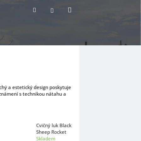
Nákupní
Hledat
Přihlášení
košík
chý a estetický design poskytuje
eznámení s technikou nátahu a
Cvičný luk Black
Sheep Rocket
Skladem