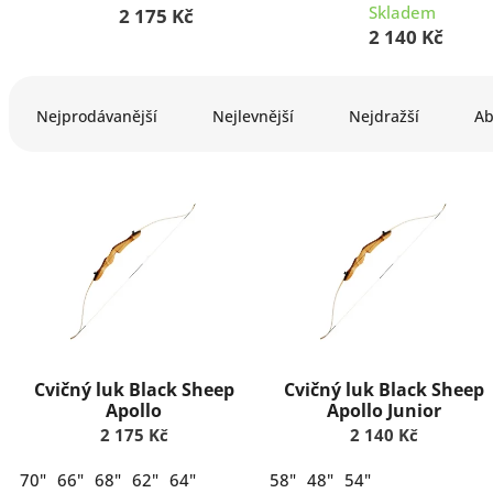
Skladem
2 175 Kč
2 140 Kč
Ř
a
Nejprodávanější
Nejlevnější
Nejdražší
Ab
z
e
n
V
í
ý
p
p
r
i
o
s
d
p
u
r
k
o
t
d
Cvičný luk Black Sheep
Cvičný luk Black Sheep
ů
u
Apollo
Apollo Junior
k
2 175 Kč
2 140 Kč
t
ů
70"
66"
68"
62"
64"
58"
48"
54"