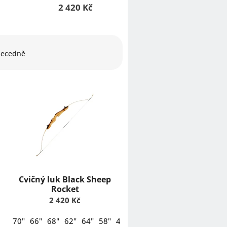
2 420 Kč
ecedně
Cvičný luk Black Sheep
Rocket
2 420 Kč
70"
66"
68"
62"
64"
58"
48"
54"