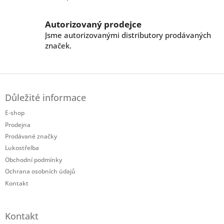
p
i
Autorizovaný prodejce
s
Jsme autorizovanými distributory prodávaných
u
značek.
Z
á
Důležité informace
p
a
E-shop
t
Prodejna
í
Prodávané značky
Lukostřelba
Obchodní podmínky
Ochrana osobních údajů
Kontakt
Kontakt