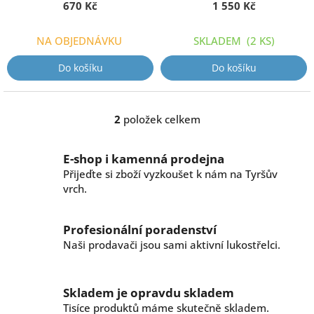
k
670 Kč
1 550 Kč
t
ů
NA OBJEDNÁVKU
SKLADEM
(2 KS)
Do košíku
Do košíku
2
položek celkem
O
v
l
E-shop i kamenná prodejna
á
Přijeďte si zboží vyzkoušet k nám na Tyršův
d
vrch.
a
c
í
Profesionální poradenství
p
r
Naši prodavači jsou sami aktivní lukostřelci.
v
k
y
Skladem je opravdu skladem
v
Tisíce produktů máme skutečně skladem.
ý