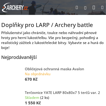
Přejít
Nák
Hledat
Přihlášen
na
obsah
koší
Doplňky pro LARP / Archery battle
Příslušenství jako chrániče, toulce nebo náhradní pěnové
hroty pro herní lukostřelbu. Vše pro bezpečný, pohodlný a
realistický zážitek z lukostřelecké bitvy. Vybavte se a hurá do
boje!
Nejprodávanější
Obličejová ochranná maska Avalon
Na objednávku
670 Kč
Terčovnice YATE LARP 80x80x7 5 terčů var. 2
Skladem
(2 ks)
1 550 Kč