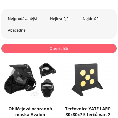
Ř
a
Nejprodávanější
Nejlevnější
Nejdražší
z
e
Abecedně
n
í
p
Otevřít filtr
r
o
V
d
ý
u
p
k
i
t
s
ů
p
r
o
d
Obličejová ochranná
Terčovnice YATE LARP
u
maska Avalon
80x80x7 5 terčů var. 2