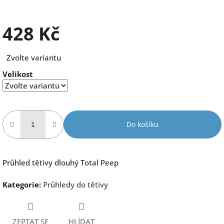
428 Kč
Měrná
Zvolte variantu
cena:
Velikost
Do košíku
Průhled tětivy dlouhý Total Peep
Kategorie
:
Průhledy do tětivy
ZEPTAT SE
HLÍDAT