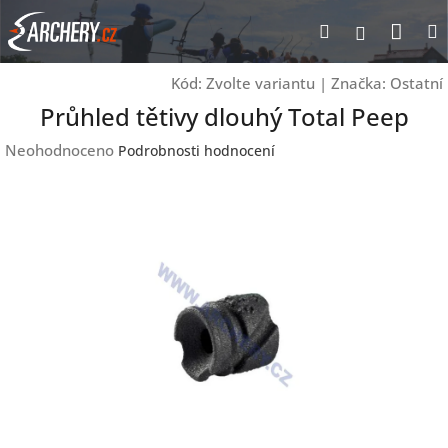
Přejít
Nák
Hledat
Přihlášen
na
obsah
koší
Kód:
Zvolte variantu
|
Značka:
Ostatní
Průhled tětivy dlouhý Total Peep
Průměrné
Neohodnoceno
Podrobnosti hodnocení
hodnocení
produktu
je
0,0
z
5
hvězdiček.