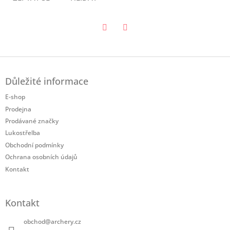
Twitter
Facebook
Z
á
Důležité informace
p
a
E-shop
t
Prodejna
í
Prodávané značky
Lukostřelba
Obchodní podmínky
Ochrana osobních údajů
Kontakt
Kontakt
obchod
@
archery.cz