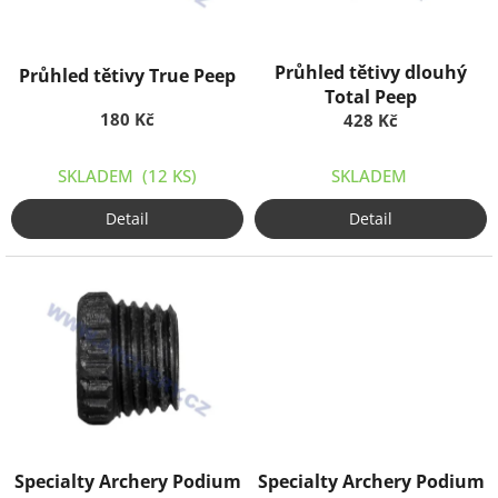
r
o
d
Průhled tětivy dlouhý
Průhled tětivy True Peep
u
Total Peep
k
180 Kč
428 Kč
t
ů
SKLADEM
(12 KS)
SKLADEM
Detail
Detail
Specialty Archery Podium
Specialty Archery Podium