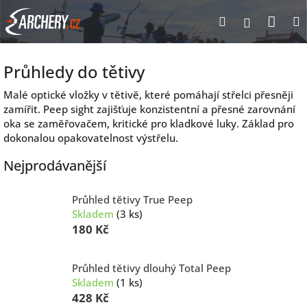
Přejít
Nák
Hledat
Přihlášen
na
obsah
koší
Průhledy do tětivy
Malé optické vložky v tětivě, které pomáhají střelci přesněji
zamířit. Peep sight zajišťuje konzistentní a přesné zarovnání
oka se zaměřovačem, kritické pro kladkové luky. Základ pro
dokonalou opakovatelnost výstřelu.
Nejprodávanější
Průhled tětivy True Peep
Skladem
(3 ks)
180 Kč
Průhled tětivy dlouhý Total Peep
Skladem
(1 ks)
428 Kč