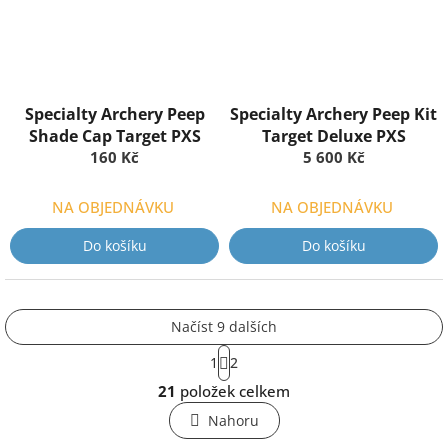
Specialty Archery Peep
Specialty Archery Peep Kit
Shade Cap Target PXS
Target Deluxe PXS
160 Kč
5 600 Kč
NA OBJEDNÁVKU
NA OBJEDNÁVKU
Do košíku
Do košíku
Načíst 9 dalších
S
1
2
t
O
r
21
položek celkem
v
á
l
n
Nahoru
k
á