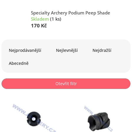
Specialty Archery Podium Peep Shade
Skladem
(1 ks)
170 Kč
Ř
a
Nejprodávanější
Nejlevnější
Nejdražší
z
e
Abecedně
n
í
p
Otevřít filtr
r
o
V
d
ý
u
p
k
i
t
s
ů
p