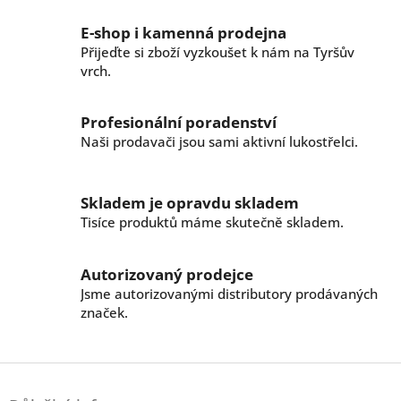
o
d
v
a
E-shop i kamenná prodejna
á
c
n
Přijeďte si zboží vyzkoušet k nám na Tyršův
í
í
vrch.
p
r
v
Profesionální poradenství
k
Naši prodavači jsou sami aktivní lukostřelci.
y
v
ý
p
Skladem je opravdu skladem
i
Tisíce produktů máme skutečně skladem.
s
u
Autorizovaný prodejce
Jsme autorizovanými distributory prodávaných
značek.
Z
á