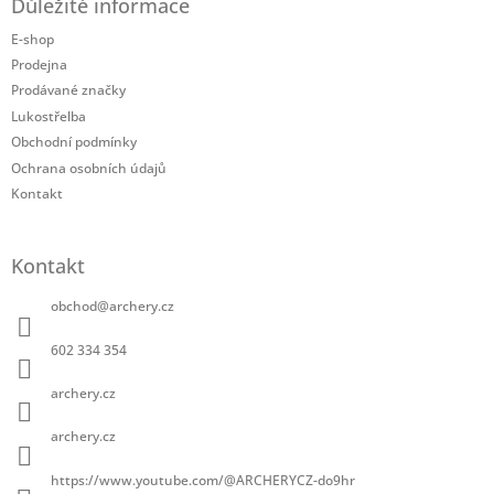
Důležité informace
p
a
E-shop
t
Prodejna
í
Prodávané značky
Lukostřelba
Obchodní podmínky
Ochrana osobních údajů
Kontakt
Kontakt
obchod
@
archery.cz
602 334 354
archery.cz
archery.cz
https://www.youtube.com/@ARCHERYCZ-do9hr