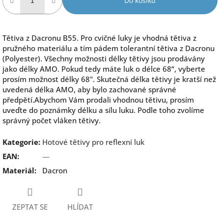
Do košíku
Tětiva z Dacronu B55. Pro cvičné luky je vhodná tětiva z
pružného materiálu a tím pádem tolerantní tětiva z Dacronu
(Polyester). Všechny možnosti délky tětivy jsou prodávány
jako délky AMO. Pokud tedy máte luk o délce 68“, vyberte
prosím možnost délky 68". Skutečná délka tětivy je kratší než
uvedená délka AMO, aby bylo zachované správné
předpětí.Abychom Vám prodali vhodnou tětivu, prosím
uveďte do poznámky délku a sílu luku. Podle toho zvolíme
správný počet vláken tětivy.
Kategorie
:
Hotové tětivy pro reflexní luk
EAN
:
—
Materiál
:
Dacron
ZEPTAT SE
HLÍDAT