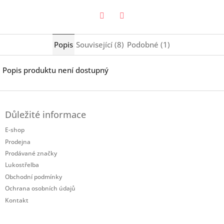
Twitter
Facebook
Popis
Související (8)
Podobné (1)
Popis produktu není dostupný
Z
á
Důležité informace
p
a
E-shop
t
Prodejna
í
Prodávané značky
Lukostřelba
Obchodní podmínky
Ochrana osobních údajů
Kontakt