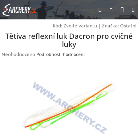
Přejít
Nák
Hledat
Přihlášen
na
obsah
koší
Kód:
Zvolte variantu
|
Značka:
Ostatní
Tětiva reflexní luk Dacron pro cvičné
luky
Průměrné
Neohodnoceno
Podrobnosti hodnocení
hodnocení
produktu
je
0,0
z
5
hvězdiček.