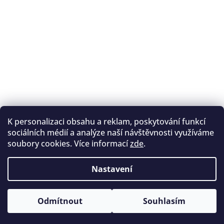
K personalizaci obsahu a reklam, poskytování funkcí
Sledovat na Instagramu
sociálních médií a analýze naší návštěvnosti využíváme
soubory cookies. Více informací
zde
.
Registrace na lukostřelbu
I. Královský lukostřelecký klub
Nastavení
Český lukostřelecký svaz
Copyright 2026
Archery.cz
. Všechna práva vyhrazena.
Vytvořil Shoptet
Odmítnout
Souhlasím
Upravit nastavení cookies