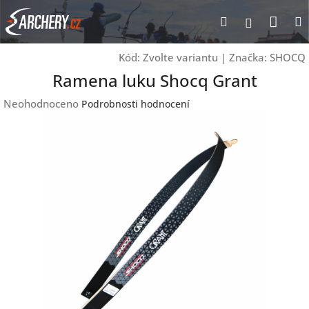
Přejít
Nák
Hledat
Přihlášen
na
obsah
koší
Kód:
Zvolte variantu
|
Značka:
SHOCQ
Ramena luku Shocq Grant
Průměrné
Neohodnoceno
Podrobnosti hodnocení
hodnocení
produktu
je
0,0
z
5
hvězdiček.