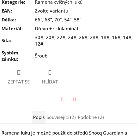
Kategorie
:
Ramena cvičných luků
EAN
:
Zvolte variantu
Délka
:
66", 68", 70", 54", 58"
Materiál
:
Dřevo + sklolaminát
30#, 20#, 22#, 24#, 26#, 28#, 18#, 16#, 14#,
Síla
:
12#
Systém
Šroub
zámku
:
ZEPTAT SE
HLÍDAT
Twitter
Facebook
Popis
Související (2)
Podobné (2)
Ramena luku je možné použít do středů Shocq Guardian a