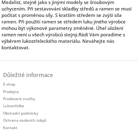
Medalist, stejně jako s jinými modely se šroubovým
uchycením. Při sestavování skladby středů a ramen se musí
počítat s proměnou síly. S kratším středem se zvýší síla
ramen. Při použití ramen se středem luku jiného výrobce
mohou být výkonové parametry změněné. Úhel uložení
ramen není u všech výrobců stejný.Rádi Vám poradíme s
výběrem lukostřeleckého materiálu. Neváhejte nás
kontaktovat.
Z
á
Důležité informace
p
a
E-shop
t
Prodejna
í
Prodávané značky
Lukostřelba
Obchodní podmínky
Ochrana osobních údajů
Kontakt