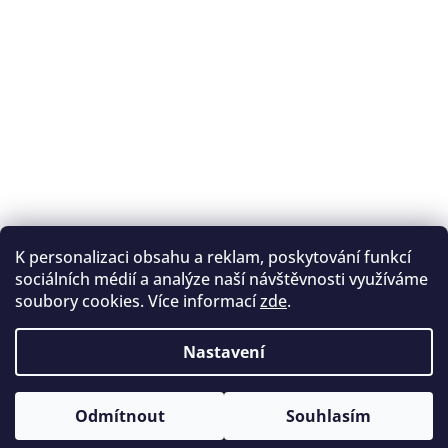
K personalizaci obsahu a reklam, poskytování funkcí
Sledovat na Instagramu
sociálních médií a analýze naší návštěvnosti využíváme
soubory cookies. Více informací
zde
.
Registrace na lukostřelbu
I. Královský lukostřelecký klub
Nastavení
Český lukostřelecký svaz
Copyright 2026
Archery.cz
. Všechna práva vyhrazena.
Vytvořil Shoptet
Odmítnout
Souhlasím
Upravit nastavení cookies