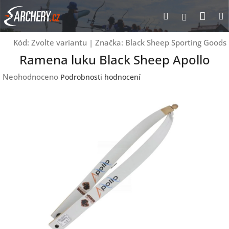
Přejít
Nák
Hledat
Přihlášen
na
obsah
koší
Kód:
Zvolte variantu
|
Značka:
Black Sheep Sporting Goods
Ramena luku Black Sheep Apollo
Průměrné
Neohodnoceno
Podrobnosti hodnocení
hodnocení
produktu
je
0,0
z
5
hvězdiček.