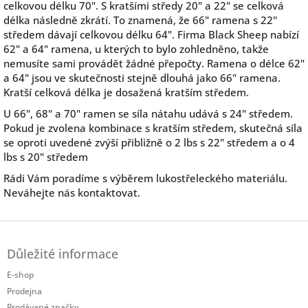
celkovou délku 70". S kratšími středy 20" a 22" se celková
délka následně zkrátí. To znamená, že 66" ramena s 22"
středem dávají celkovou délku 64". Firma Black Sheep nabízí
62" a 64" ramena, u kterých to bylo zohledněno, takže
nemusíte sami provádět žádné přepočty. Ramena o délce 62"
a 64" jsou ve skutečnosti stejně dlouhá jako 66" ramena.
Kratší celková délka je dosažená kratším středem.
U 66", 68" a 70" ramen se síla nátahu udává s 24" středem.
Pokud je zvolena kombinace s kratším středem, skutečná síla
se oproti uvedené zvýší přibližně o 2 lbs s 22" středem a o 4
lbs s 20" středem
Rádi Vám poradíme s výběrem lukostřeleckého materiálu.
Neváhejte nás kontaktovat.
Z
á
Důležité informace
p
a
E-shop
t
Prodejna
í
Prodávané značky