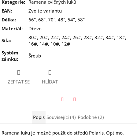
Kategorie
:
Ramena cvičných luků
EAN
:
Zvolte variantu
Délka
:
66", 68", 70", 48", 54", 58"
Materiál
:
Dřevo
30#, 20#, 22#, 24#, 26#, 28#, 32#, 34#, 18#,
Síla
:
16#, 14#, 10#, 12#
Systém
Šroub
zámku
:
ZEPTAT SE
HLÍDAT
Twitter
Facebook
Popis
Související (4)
Podobné (2)
Ramena luku je možné použít do středů Polaris, Optimo,