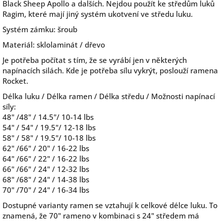
Black Sheep Apollo a dalších. Nejdou použít ke středům luků
Ragim, které mají jiný systém ukotvení ve středu luku.
Systém zámku: šroub
Materiál: sklolaminát / dřevo
Je potřeba počítat s tím, že se vyrábí jen v některých
napínacích silách. Kde je potřeba sílu vykrýt, poslouží ramena
Rocket.
Délka luku / Délka ramen / Délka středu / Možnosti napínací
síly:
48" /
48" / 14.5"/ 10-14 lbs
54" /
54" / 19.5"/ 12-18 lbs
58" /
58" / 19.5"/ 10-18 lbs
62" /
66" / 20" / 16-22 lbs
64" /
66" / 22" / 16-22 lbs
66" /
66" / 24" / 12-32 lbs
68" /
68" / 24" / 14-38 lbs
70" /
70" / 24" / 16-34 lbs
Dostupné varianty ramen se vztahují k celkové délce luku. To
znamená, že 70" rameno v kombinaci s 24" středem má