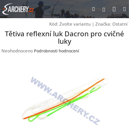
Přejít
Nák
Hledat
Přihlášen
na
obsah
koší
Kód:
Zvolte variantu
|
Značka:
Ostatní
Tětiva reflexní luk Dacron pro cvičné
luky
Průměrné
Neohodnoceno
Podrobnosti hodnocení
hodnocení
produktu
je
0,0
z
5
hvězdiček.