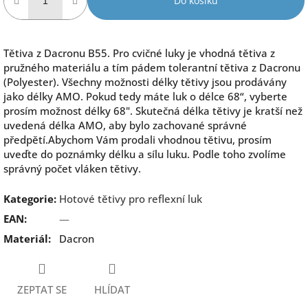
Do košíku
Tětiva z Dacronu B55. Pro cvičné luky je vhodná tětiva z
pružného materiálu a tím pádem tolerantní tětiva z Dacronu
(Polyester). Všechny možnosti délky tětivy jsou prodávány
jako délky AMO. Pokud tedy máte luk o délce 68“, vyberte
prosím možnost délky 68". Skutečná délka tětivy je kratší než
uvedená délka AMO, aby bylo zachované správné
předpětí.Abychom Vám prodali vhodnou tětivu, prosím
uveďte do poznámky délku a sílu luku. Podle toho zvolíme
správný počet vláken tětivy.
Kategorie
:
Hotové tětivy pro reflexní luk
EAN
:
—
Materiál
:
Dacron
ZEPTAT SE
HLÍDAT