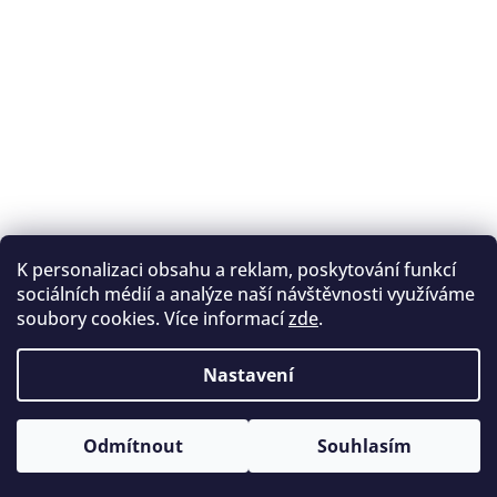
K personalizaci obsahu a reklam, poskytování funkcí
Sledovat na Instagramu
sociálních médií a analýze naší návštěvnosti využíváme
soubory cookies. Více informací
zde
.
Registrace na lukostřelbu
I. Královský lukostřelecký klub
Nastavení
Český lukostřelecký svaz
Copyright 2026
Archery.cz
. Všechna práva vyhrazena.
Vytvořil Shoptet
Odmítnout
Souhlasím
Upravit nastavení cookies