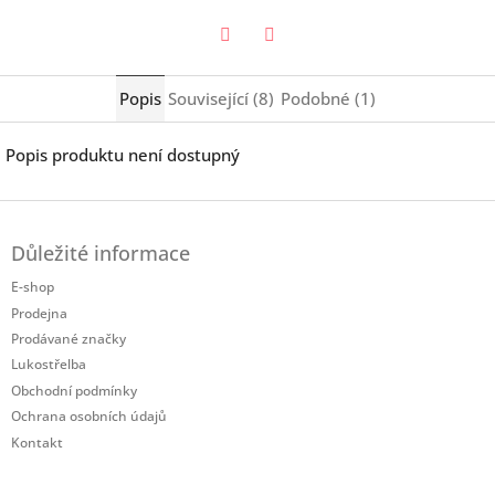
Twitter
Facebook
Popis
Související (8)
Podobné (1)
Popis produktu není dostupný
Z
á
Důležité informace
p
a
E-shop
t
Prodejna
í
Prodávané značky
Lukostřelba
Obchodní podmínky
Ochrana osobních údajů
Kontakt