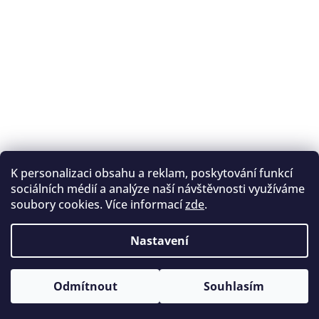
K personalizaci obsahu a reklam, poskytování funkcí
Sledovat na Instagramu
sociálních médií a analýze naší návštěvnosti využíváme
soubory cookies. Více informací
zde
.
Registrace na lukostřelbu
I. Královský lukostřelecký klub
Nastavení
Český lukostřelecký svaz
Copyright 2026
Archery.cz
. Všechna práva vyhrazena.
Vytvořil Shoptet
Odmítnout
Souhlasím
Upravit nastavení cookies