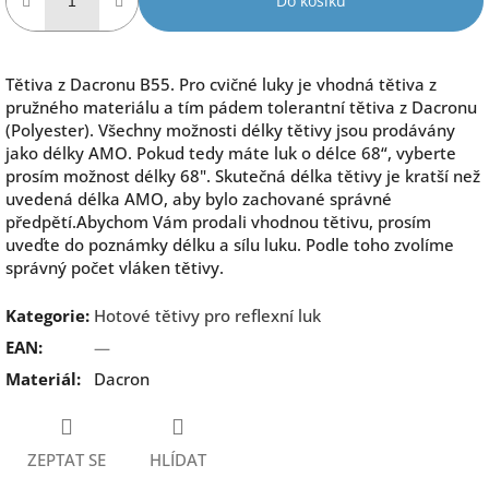
Do košíku
Tětiva z Dacronu B55. Pro cvičné luky je vhodná tětiva z
pružného materiálu a tím pádem tolerantní tětiva z Dacronu
(Polyester). Všechny možnosti délky tětivy jsou prodávány
jako délky AMO. Pokud tedy máte luk o délce 68“, vyberte
prosím možnost délky 68". Skutečná délka tětivy je kratší než
uvedená délka AMO, aby bylo zachované správné
předpětí.Abychom Vám prodali vhodnou tětivu, prosím
uveďte do poznámky délku a sílu luku. Podle toho zvolíme
správný počet vláken tětivy.
Kategorie
:
Hotové tětivy pro reflexní luk
EAN
:
—
Materiál
:
Dacron
ZEPTAT SE
HLÍDAT