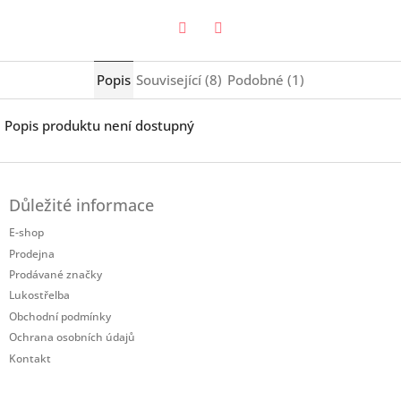
Twitter
Facebook
Popis
Související (8)
Podobné (1)
Popis produktu není dostupný
Z
á
Důležité informace
p
a
E-shop
t
Prodejna
í
Prodávané značky
Lukostřelba
Obchodní podmínky
Ochrana osobních údajů
Kontakt