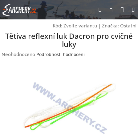
Přejít
Nák
Hledat
Přihlášen
na
obsah
koší
Kód:
Zvolte variantu
|
Značka:
Ostatní
Tětiva reflexní luk Dacron pro cvičné
luky
Průměrné
Neohodnoceno
Podrobnosti hodnocení
hodnocení
produktu
je
0,0
z
5
hvězdiček.