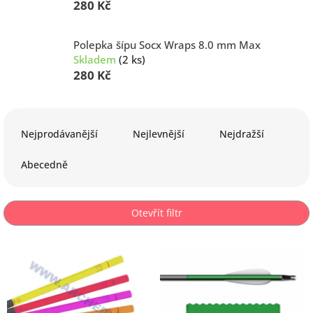
280 Kč
Polepka šípu Socx Wraps 8.0 mm Max
Skladem
(2 ks)
280 Kč
Ř
a
Nejprodávanější
Nejlevnější
Nejdražší
z
e
Abecedně
n
í
p
Otevřít filtr
r
o
V
d
ý
u
p
k
i
t
s