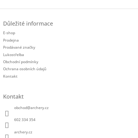
Z
á
Důležité informace
p
a
E-shop
t
Prodejna
í
Prodávané značky
Lukostřelba
Obchodní podmínky
Ochrana osobních údajů
Kontakt
Kontakt
obchod
@
archery.cz
602 334 354
archery.cz