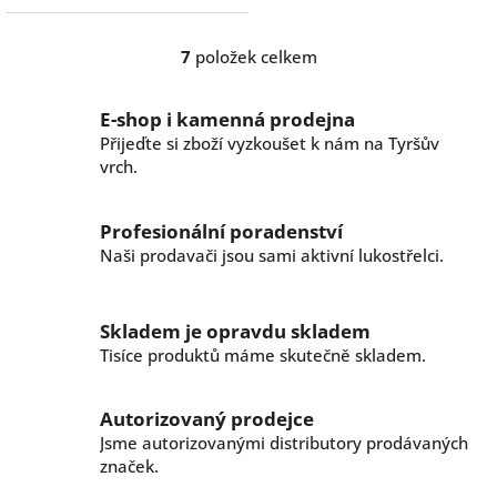
7
položek celkem
O
v
l
E-shop i kamenná prodejna
á
Přijeďte si zboží vyzkoušet k nám na Tyršův
d
vrch.
a
c
í
Profesionální poradenství
p
r
Naši prodavači jsou sami aktivní lukostřelci.
v
k
y
Skladem je opravdu skladem
v
Tisíce produktů máme skutečně skladem.
ý
p
i
Autorizovaný prodejce
s
Jsme autorizovanými distributory prodávaných
u
značek.