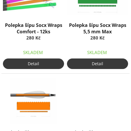
ů
p
r
o
d
Polepka šípu Socx Wraps
Polepka šípu Socx Wraps
u
Comfort - 12ks
5,5 mm Max
k
280 Kč
280 Kč
t
ů
SKLADEM
SKLADEM
Detail
Detail