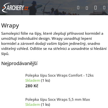
Přejít
Nák
Hledat
Přihlášen
na
obsah
koší
Wrapy
Samolepicí fólie na šípy, které zlepšují přilnavost kormidel a
umožňují individuální design. Wrapy usnadňují lepení
kormidel a zároveň dodají vašim šípům jedinečný, snadno
viditelný vzhled. Odlište se na střelnici a usnadněte si hledání
šípů.
Nejprodávanější
Polepka šípu Socx Wraps Comfort - 12ks
Skladem
(1 ks)
280 Kč
Polepka šípu Socx Wraps 5,5 mm Max
Skladem
(1 ks)