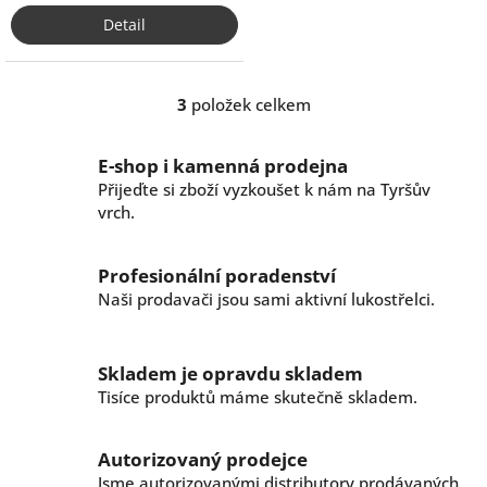
Detail
3
položek celkem
O
v
l
E-shop i kamenná prodejna
á
Přijeďte si zboží vyzkoušet k nám na Tyršův
d
vrch.
a
c
í
Profesionální poradenství
p
r
Naši prodavači jsou sami aktivní lukostřelci.
v
k
y
Skladem je opravdu skladem
v
Tisíce produktů máme skutečně skladem.
ý
p
i
Autorizovaný prodejce
s
Jsme autorizovanými distributory prodávaných
u