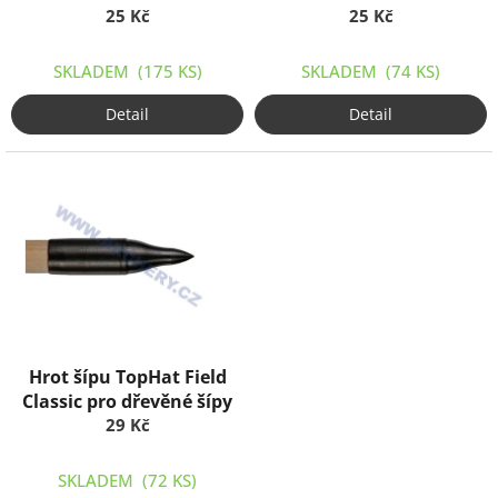
k
25 Kč
25 Kč
t
ů
SKLADEM
(175 KS)
SKLADEM
(74 KS)
Detail
Detail
Hrot šípu TopHat Field
Classic pro dřevěné šípy
29 Kč
SKLADEM
(72 KS)