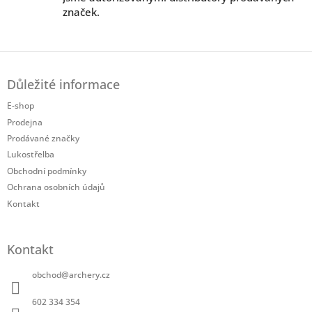
značek.
Z
á
Důležité informace
p
a
E-shop
t
Prodejna
í
Prodávané značky
Lukostřelba
Obchodní podmínky
Ochrana osobních údajů
Kontakt
Kontakt
obchod
@
archery.cz
602 334 354