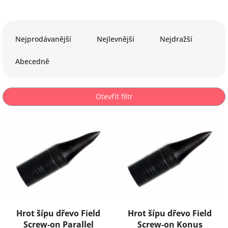
Ř
a
Nejprodávanější
Nejlevnější
Nejdražší
z
e
Abecedně
n
í
p
Otevřít filtr
r
o
V
d
ý
u
p
k
i
t
s
ů
p
r
o
d
Hrot šípu dřevo Field
Hrot šípu dřevo Field
u
Screw-on Parallel
Screw-on Konus