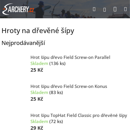
Přejít
Nák
Hledat
Přihlášen
na
obsah
koší
Hroty na dřevěné šípy
Nejprodávanější
Hrot šípu dřevo Field Screw-on Parallel
Skladem
(136 ks)
25 Kč
Hrot šípu dřevo Field Screw-on Konus
Skladem
(83 ks)
25 Kč
Hrot šípu TopHat Field Classic pro dřevěné šípy
Skladem
(72 ks)
29 Kč