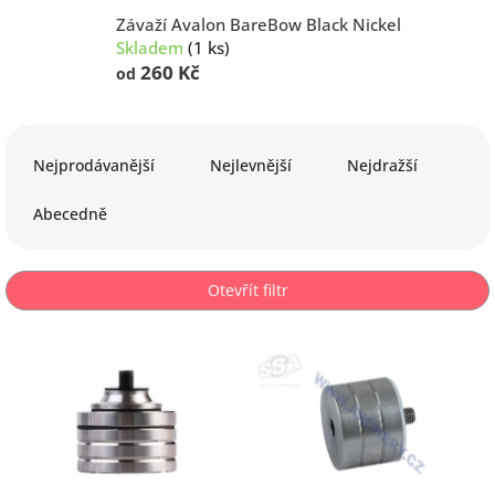
Závaží Avalon BareBow Black Nickel
Skladem
(1 ks)
260 Kč
od
Ř
a
Nejprodávanější
Nejlevnější
Nejdražší
z
e
Abecedně
n
í
p
Otevřít filtr
r
o
V
d
ý
u
p
k
i
t
s
ů
p
r