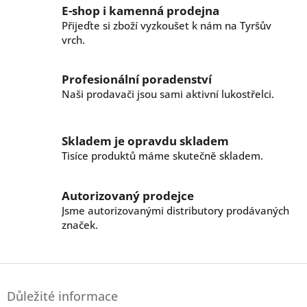
v
a
E-shop i kamenná prodejna
á
c
n
Přijeďte si zboží vyzkoušet k nám na Tyršův
í
í
vrch.
p
r
v
Profesionální poradenství
k
Naši prodavači jsou sami aktivní lukostřelci.
y
v
ý
p
Skladem je opravdu skladem
i
Tisíce produktů máme skutečně skladem.
s
u
Autorizovaný prodejce
Jsme autorizovanými distributory prodávaných
značek.
Z
á
Důležité informace
p