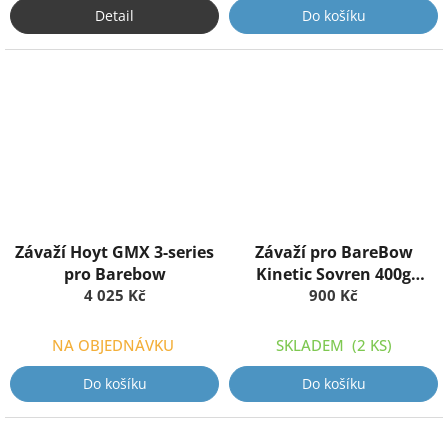
Detail
Do košíku
Závaží Hoyt GMX 3-series
Závaží pro BareBow
pro Barebow
Kinetic Sovren 400g
4 025 Kč
Aluminium
900 Kč
NA OBJEDNÁVKU
SKLADEM
(2 KS)
Do košíku
Do košíku