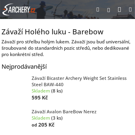
Přejít
Nák
Hledat
Přihlášen
na
obsah
koší
Závaží Holého luku - Barebow
Závaží pro střelbu holým lukem. Závaží jsou buď universální,
šroubované do standardních pozic středů, nebo dedikované
pro konkrétní střed.
Nejprodávanější
Závaží Bicaster Archery Weight Set Stainless
Steel BAW-440
Skladem
(8 ks)
595 Kč
Závaží Avalon BareBow Nerez
Skladem
(3 ks)
205 Kč
od