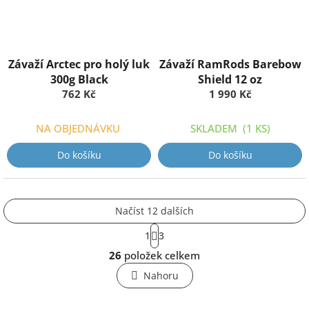
Závaží Arctec pro holý luk
Závaží RamRods Barebow
300g Black
Shield 12 oz
762 Kč
1 990 Kč
NA OBJEDNÁVKU
SKLADEM
(1 KS)
Do košíku
Do košíku
Načíst 12 dalších
S
1
3
t
O
r
26
položek celkem
v
á
l
n
Nahoru
k
á
o
d