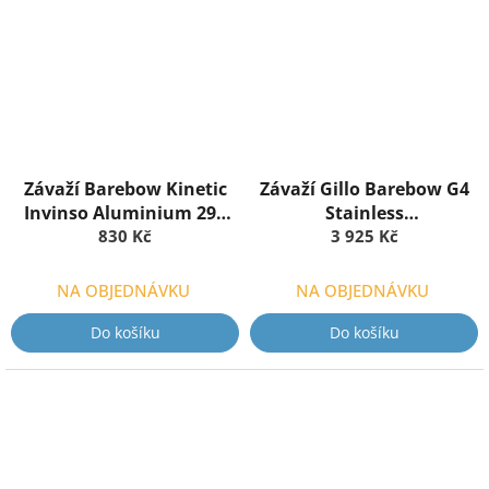
Závaží Barebow Kinetic
Závaží Gillo Barebow G4
Invinso Aluminium 290
Stainless
gramů
830 Kč
Steel/Aluminium
3 925 Kč
NA OBJEDNÁVKU
NA OBJEDNÁVKU
Do košíku
Do košíku