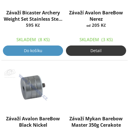
o
d
Závaží Bicaster Archery
Závaží Avalon BareBow
u
Weight Set Stainless Steel
Nerez
k
BAW-440
595 Kč
205 Kč
od
t
ů
SKLADEM
(8 KS)
SKLADEM
(3 KS)
Do košíku
Detail
Závaží Avalon BareBow
Závaží Mykan Barebow
Black Nickel
Master 350g Cerakote