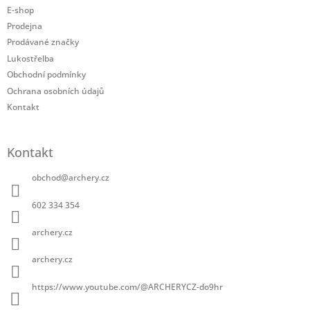
a
E-shop
t
Prodejna
í
Prodávané značky
Lukostřelba
Obchodní podmínky
Ochrana osobních údajů
Kontakt
Kontakt
obchod
@
archery.cz
602 334 354
archery.cz
archery.cz
https://www.youtube.com/@ARCHERYCZ-do9hr