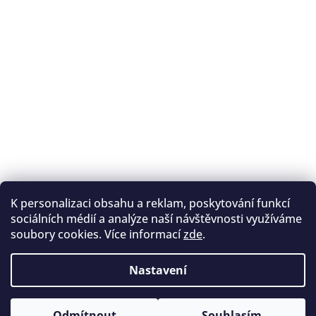
K personalizaci obsahu a reklam, poskytování funkcí
Sledovat na Instagramu
sociálních médií a analýze naší návštěvnosti využíváme
soubory cookies. Více informací
zde
.
Registrace na lukostřelbu
I. Královský lukostřelecký klub
Nastavení
Český lukostřelecký svaz
Copyright 2026
Archery.cz
. Všechna práva vyhrazena.
Vytvořil Shoptet
Odmítnout
Souhlasím