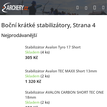
Přejít
Nák
Hledat
Přihlášen
na
obsah
koší
Boční krátké stabilizátory
, Strana 4
Nejprodávanější
Stabilizátor Avalon Tyro 17 Short
Skladem
(4 ks)
305 Kč
Stabilizátor Avalon TEC MAXX Short 13mm
Skladem
(2 ks)
1 320 Kč
Stabilizátor AVALON CARBON SHORT TEC ONE
18mm
Skladem
(2 ks)