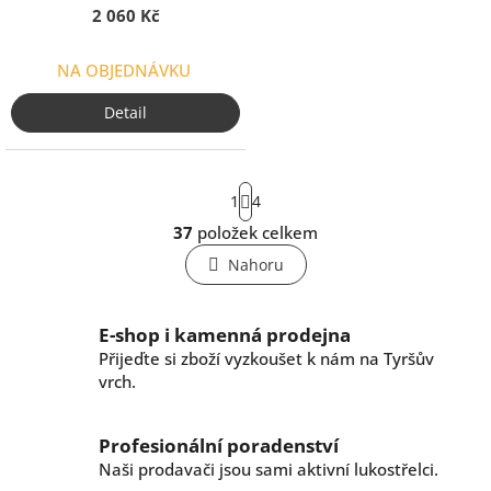
k
2 060 Kč
t
ů
NA OBJEDNÁVKU
Detail
S
1
4
t
r
37
položek celkem
O
á
v
n
Nahoru
l
k
o
á
v
d
E-shop i kamenná prodejna
á
a
n
Přijeďte si zboží vyzkoušet k nám na Tyršův
c
í
vrch.
í
p
r
Profesionální poradenství
v
Naši prodavači jsou sami aktivní lukostřelci.
k