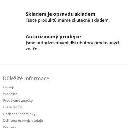
y
v
ý
Skladem je opravdu skladem
p
Tisíce produktů máme skutečně skladem.
i
s
u
Autorizovaný prodejce
Jsme autorizovanými distributory prodávaných
značek.
Z
á
Důležité informace
p
a
E-shop
t
Prodejna
í
Prodávané značky
Lukostřelba
Obchodní podmínky
Ochrana osobních údajů
Kontakt