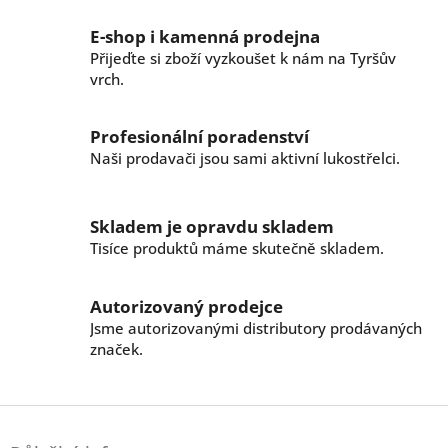
o
d
v
a
E-shop i kamenná prodejna
á
c
n
Přijeďte si zboží vyzkoušet k nám na Tyršův
í
í
vrch.
p
r
v
Profesionální poradenství
k
Naši prodavači jsou sami aktivní lukostřelci.
y
v
ý
p
Skladem je opravdu skladem
i
Tisíce produktů máme skutečně skladem.
s
u
Autorizovaný prodejce
Jsme autorizovanými distributory prodávaných
značek.
Z
á