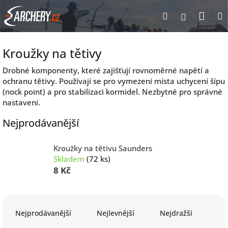
Přejít
Nák
Hledat
Přihlášen
na
obsah
koší
Kroužky na tětivy
Drobné komponenty, které zajišťují rovnoměrné napětí a
ochranu tětivy. Používají se pro vymezení místa uchycení šípu
(nock point) a pro stabilizaci kormidel. Nezbytné pro správné
nastavení.
Nejprodávanější
Kroužky na tětivu Saunders
Skladem
(72 ks)
8 Kč
Ř
a
Nejprodávanější
Nejlevnější
Nejdražší
z