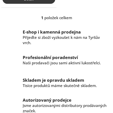
1
položek celkem
O
v
l
E-shop i kamenná prodejna
á
Přijeďte si zboží vyzkoušet k nám na Tyršův
d
vrch.
a
c
í
Profesionální poradenství
p
r
Naši prodavači jsou sami aktivní lukostřelci.
v
k
y
Skladem je opravdu skladem
v
Tisíce produktů máme skutečně skladem.
ý
p
i
Autorizovaný prodejce
s
Jsme autorizovanými distributory prodávaných
u
značek.