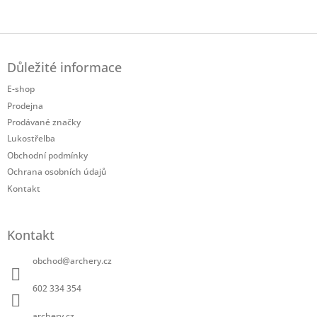
Z
á
Důležité informace
p
a
E-shop
t
Prodejna
í
Prodávané značky
Lukostřelba
Obchodní podmínky
Ochrana osobních údajů
Kontakt
Kontakt
obchod
@
archery.cz
602 334 354
archery.cz