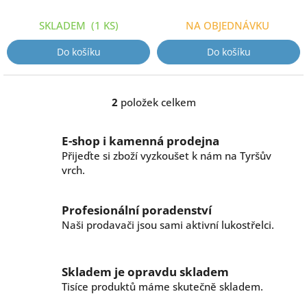
t
ů
SKLADEM
(1 KS)
NA OBJEDNÁVKU
Do košíku
Do košíku
2
položek celkem
O
v
l
E-shop i kamenná prodejna
á
Přijeďte si zboží vyzkoušet k nám na Tyršův
d
vrch.
a
c
í
Profesionální poradenství
p
r
Naši prodavači jsou sami aktivní lukostřelci.
v
k
y
Skladem je opravdu skladem
v
Tisíce produktů máme skutečně skladem.
ý
p