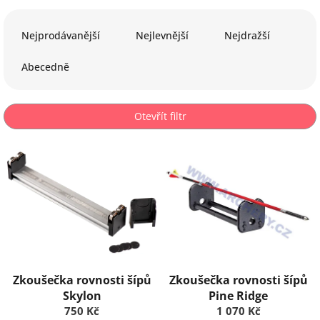
Ř
a
Nejprodávanější
Nejlevnější
Nejdražší
z
e
Abecedně
n
í
p
Otevřít filtr
r
o
V
d
ý
u
p
k
i
t
s
ů
p
r
o
d
Zkoušečka rovnosti šípů
Zkoušečka rovnosti šípů
u
Skylon
Pine Ridge
k
750 Kč
1 070 Kč