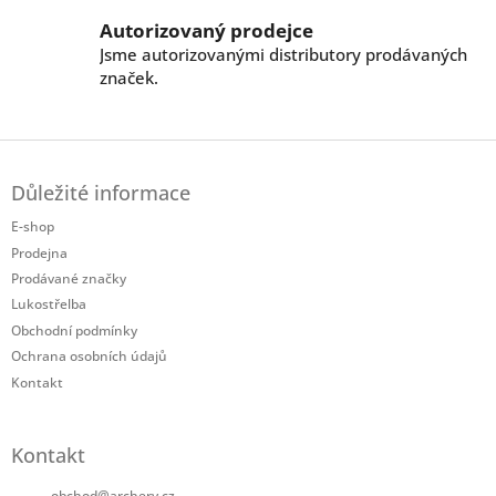
i
Autorizovaný prodejce
s
Jsme autorizovanými distributory prodávaných
u
značek.
Z
á
Důležité informace
p
a
E-shop
t
Prodejna
í
Prodávané značky
Lukostřelba
Obchodní podmínky
Ochrana osobních údajů
Kontakt
Kontakt
obchod
@
archery.cz