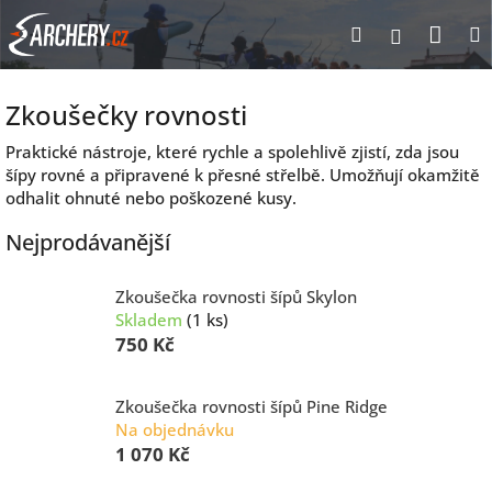
Přejít
Nák
Hledat
Přihlášen
na
obsah
koší
Zkoušečky rovnosti
Praktické nástroje, které rychle a spolehlivě zjistí, zda jsou
šípy rovné a připravené k přesné střelbě. Umožňují okamžitě
odhalit ohnuté nebo poškozené kusy.
Nejprodávanější
Zkoušečka rovnosti šípů Skylon
Skladem
(1 ks)
750 Kč
Zkoušečka rovnosti šípů Pine Ridge
Na objednávku
1 070 Kč